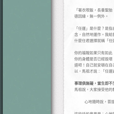
「著衣喫飯，長養聖胎
德因緣，無一例外。
「任運」是什麼？是指
念，自然地運作。我給
什麼任君選擇就稱「任
你的福報如果只有如此
你的身體是否已經毀壞
道吧！自己就安頓在自
以，馬祖才說：「任運
事理俱無礙，當生即不
馬祖說，大家接受他的
心地隨時說，菩
這段話的意思是：心地