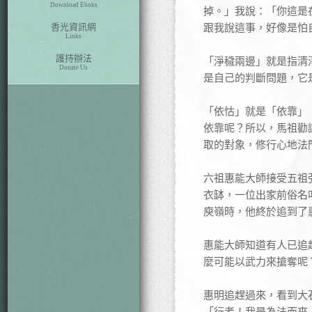
Download Eboks
掉。」我說：「你這是
香光資訊網
跟我說這事，好像是怕
Links
護持辦法
「淨穢兩邊」就是指清
Donate Us
是自己的判斷問題，它
「依怙」就是「依靠」
依靠呢？所以，馬祖勸
取的對象，修行心地法
六祖惠能大師接受五祖
衣缽，一位出家前俗名
庾嶺時，他終於追到了
惠能大師知道有人已追
麼可能以武力來搶奪呢
惠明追趕過來，看到大
「行者！我是為法而來