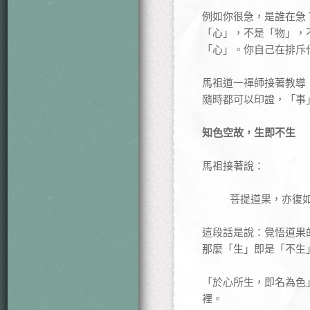
例如你很急，是誰在急
「心」，不是「物」，
「心」。你自己在排斥
馬祖道一禪師接著教導
隨時都可以印證，「事
知色空故，生即不生
馬祖接著說：
菩提道果，亦復
這段話是說：覺悟道果
那麼「生」即是「不生
「於心所生，即名為色
裡。