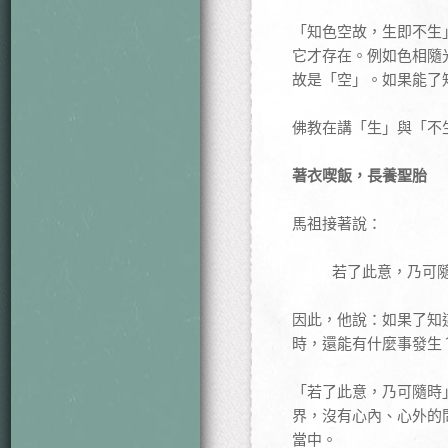
「知色空故，生即不生
它才存在。例如色相隨
故是「空」。如果能了
佛教在講「生」與「不
著衣喫飯，長養聖胎
馬祖接著說：
若了此意，乃可
因此，他說：如果了知
時，還能有什麼事發生
「若了此意，乃可隨時
界，沒有心內、心外的
當中。