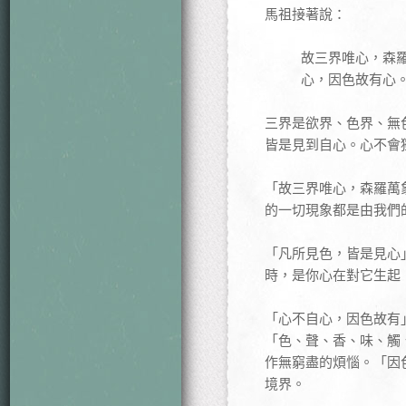
馬祖接著說：
故三界唯心，森
心，因色故有心
三界是欲界、色界、無
皆是見到自心。心不會
「故三界唯心，森羅萬
的一切現象都是由我們
「凡所見色，皆是見心
時，是你心在對它生起
「心不自心，因色故有
「色、聲、香、味、觸
作無窮盡的煩惱。「因
境界。