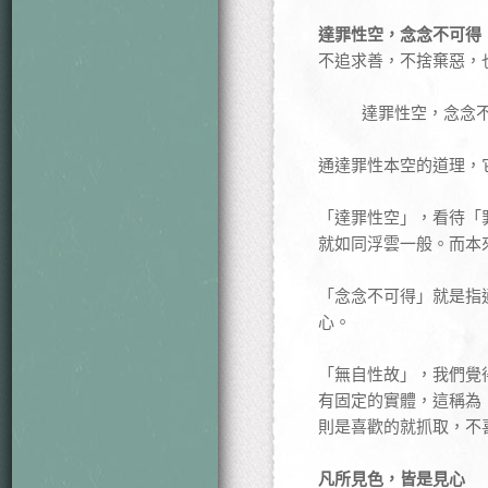
達罪性空，念念不可得
不追求善，不捨棄惡，
達罪性空，念念
通達罪性本空的道理，
「達罪性空」，看待「
就如同浮雲一般。而本
「念念不可得」就是指
心。
「無自性故」，我們覺
有固定的實體，這稱為
則是喜歡的就抓取，不
凡所見色，皆是見心