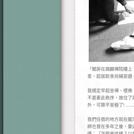
「關房在錫麟禪院樓上
室，起居飲食尚稱安適
我規定早起坐禪、禮佛
不甚紊此秩序，故住了
外，可算平安極了! …
我們住宿的地方就在龍
師也曾在多年之後，重
嘆：「怎麼會這樣？以