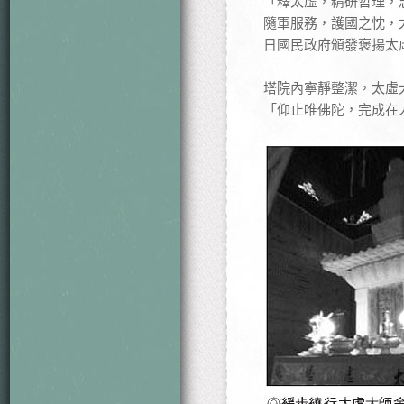
「釋太虛，精研哲理，
隨軍服務，護國之忱，尤
日國民政府頒發褒揚太
塔院內寧靜整潔，太虛
「仰止唯佛陀，完成在