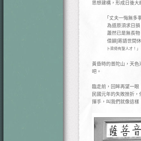
思想建構，形成日後大
「丈夫一悔無多
為道原須求日損
蕭然已是無長物
借韻]寄語世間
卜梁倚有聖人才！」
黃昏時的普陀山，天色
吧。
臨走前，回眸再望一眼
民國元年的失敗挫折，
揮手，叫我們就像這樣