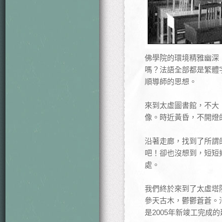
佛學院的環境精雅幽深
嗎？法語全部都是繁體
順導師的思想。
來到太虛圖書館，不大
像。時近黃昏，不開燈
沿著走廊，找到了所謂
吧！卻也沒想到，短短
處。
我們終於來到了太虛塔
參天古木，鬱鬱蒼蒼。
是2005年新竣工完