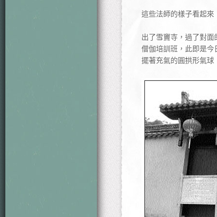
這些法師的樣子看起來
出了雪竇寺，過了對面
僧伽培訓班，此即是今
擺著充氣的圓拱形氣球