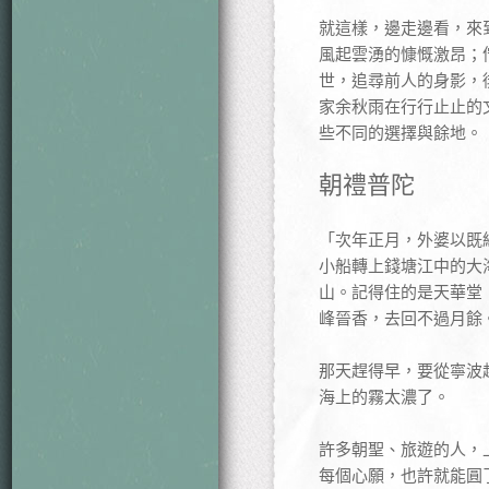
就這樣，邊走邊看，來
風起雲湧的慷慨激昂；
世，追尋前人的身影，
家余秋雨在行行止止的
些不同的選擇與餘地。
朝禮普陀
「次年正月，外婆以既
小船轉上錢塘江中的大
山。記得住的是天華堂
峰晉香，去回不過月餘
那天趕得早，要從寧波
海上的霧太濃了。
許多朝聖、旅遊的人，
每個心願，也許就能圓