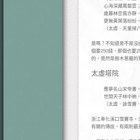
心海深藏萬壑雲
歲暮林空風亦靜
更無黃葉落紛紛
（太虛．天童掃
是嗎？不知道是不是沒
個要250錢，那個也要
的，竟然是樹木蔥蘢的景
太虛塔院
應夢名山宋帝書
世間天子林中衲
（太虛．詠雪竇
浙江奉化溪口雪竇寺，
有關的傳說，有兩則最