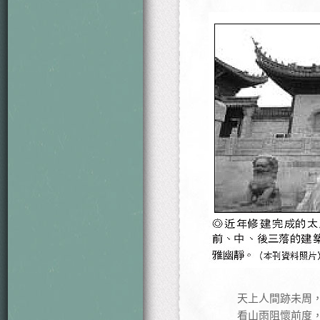
天上人間跡未周
看山雨阻懷前度