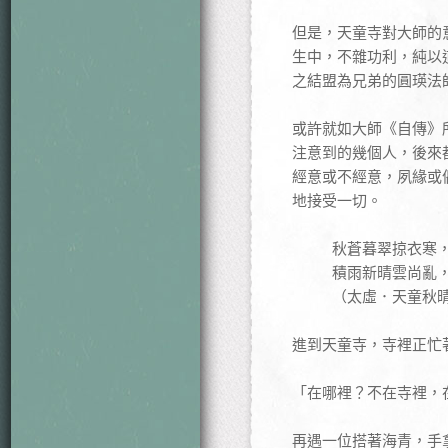
但是，天童寺對大師的
生中，不雜功利，純以
之結盟為兄弟的圓瑛法
或許就如大師《自傳》
注意到的幾個人，後來
經意或不經意，夙緣或
地接受一切。
秋蒼暮翠掠衣寒
積雨新晴雲尚亂
（太虛．天童秋
進到天童寺，寺裡正忙
「在哪裡？不在寺裡，
再遇一位搭著海青，手