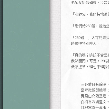
老師父抬起頭來，冷冷
「老師父，我們特地從
「您們給250錢，就給
「250錢！」入寺門票
時顯得特別吵人。
「真的嗎？這該不會是
欣然開門。可是，25
低頭拔草，理也不理我
三冬愛日有餘溫，
巒翠微微熨曉曛
青鳳山高隱靈塔，
白梅香冷讀遺文
耳根寒漱一溪玉