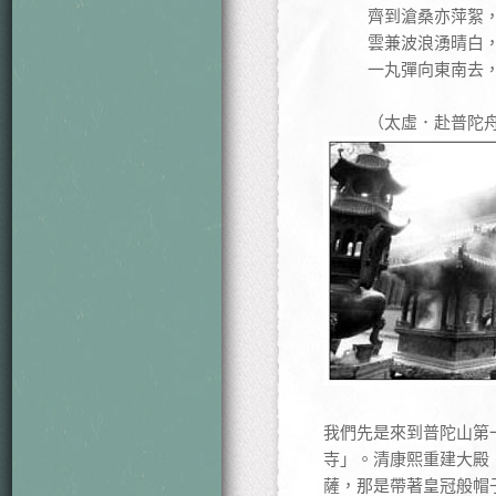
齊到滄桑亦萍絮
雲兼波浪湧晴白
一丸彈向東南去
（太虛．赴普陀
我們先是來到普陀山第
寺」。清康熙重建大殿
薩，那是帶著皇冠般帽