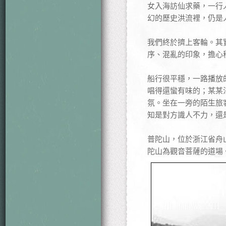
女入海訪仙求藥，一行
幻的歷史洪流裡，仍是
我們終於擠上客輪。其
序、混亂的印象，擔心
船行很平穩，一路播放
唱得還蠻有味的；某某
氛。坐在一旁的陌生旅
知是對方識人不力，還
普陀山，位於浙江省舟
陀山為觀音菩薩的道場