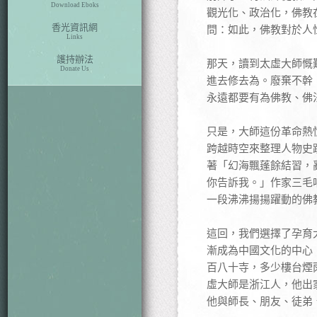
Download Eboks
觀光化、政治化，佛教
香光資訊網
問：如此，佛教對於人
Links
護持辦法
那天，讀到太虛大師慨
Donate Us
進去修去為。廢棄不幹
永遠都要有為佛教、佛
只是，大師這份革命熱
跨越時空來整理人物史
著「幻海飄蓬餘結習，
你告訴我。」作家三毛
一段沸沸揚揚躍動的佛
這回，我們選擇了孕育
漸成為中國文化的中心
百八十寺，多少樓台煙
虛大師是浙江人，他出
他與師長、朋友、徒弟