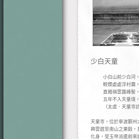
少白天童
小白山前少白河
輕煙處處浮村靄
直揭嶺雲露峰髻
五年不入天童境
（太虛．天童寺
天童寺，位於寧波鄞州
興雲遊至南山之東穀，
化身，受玉帝派遣前來