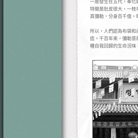
一是發生在五代，奉化
特徵是肚皮很大，一枝
真彌勒，分身百千億。
所以，人們認為布袋和
造。千百年來，彌勒菩
種自我回歸的生命況味