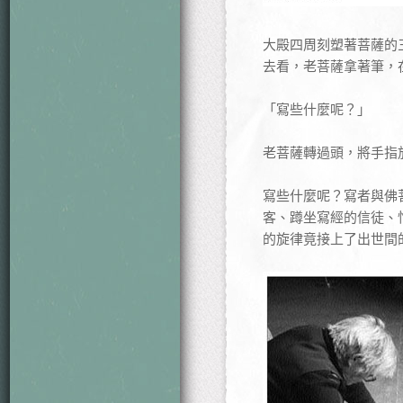
大殿四周刻塑著菩薩的
去看，老菩薩拿著筆，
「寫些什麼呢？」
老菩薩轉過頭，將手指
寫些什麼呢？寫者與佛
客、蹲坐寫經的信徒、
的旋律竟接上了出世間