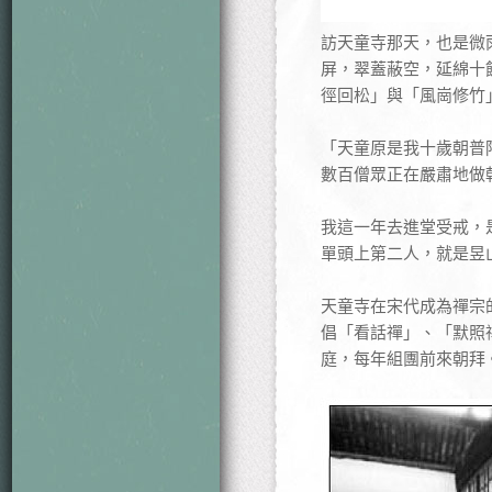
訪天童寺那天，也是微
屏，翠蓋蔽空，延綿十
徑回松」與「風崗修竹
「天童原是我十歲朝普
數百僧眾正在嚴肅地做
我這一年去進堂受戒，
單頭上第二人，就是昱
天童寺在宋代成為禪宗
倡「看話禪」、「默照
庭，每年組團前來朝拜