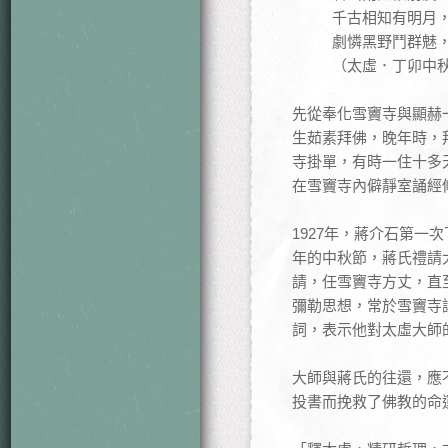
千古相知有明月
劇憐黑野鬥群魅
（太虛．丁卯中
先從奉化雪竇寺與顯赫
生茹素拜佛，晚年時，
寺掛單，有時一住十多
在雪竇寺內僻靜室誦經
1927年，蔣介石第
年的中秋節，蔣氏禮請
請，任雪竇寺方丈，直
彌勒思想，常於雪竇寺
詞，表示他對太虛大師
大師與蔣氏的往還，應
投書而挽救了佛教的命