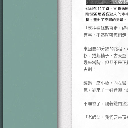
「就往這條路直走，經
有事，不然就帶您們走
來回要40分鐘的路程
衫，捲起袖子，古天童
幾座塔院，但都不是正
古剎！
經過一座小橋，向左彎
氣，卻來了一群蒼蠅，
不理會了，隔著鐵門望
「老師父，我們要來頂