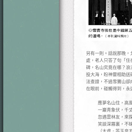
另有一則。話說那晚，
處，老人只答了句「住
碑，名山究竟在哪？浪
投大海，盼神靈相助送
法查證，不過雪竇山卻
在眼前，碰觸得到，永
應夢名山住，高
一巖青象伏，千
忽遇雲林友，來
笑談深霧裏，不
（太虛．答玉皇