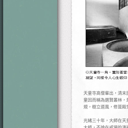
天童寺高僧輩出，清末
童因而稱為選賢叢林，
規，樹立道風，修葺殿
光緒三十年，大師在天
大師，不論在戒場的演