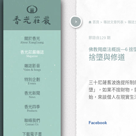
rch
首頁
雜誌文章列表
雜誌
節錄自
129
期
關於香光
About XiangGuang
佛教羯磨法概說—6 捨
香光莊嚴雜誌
捨墮與修道
Magazine
雜誌影音
Video & Songs
特別企劃
三十尼薩耆波逸提所制
Events
墮」，如果不捨財物，
香光新聞
始，來談僧人在現實生
News
香光四季
Products
聯絡我們
Facebook
Contact Us
下載電子書