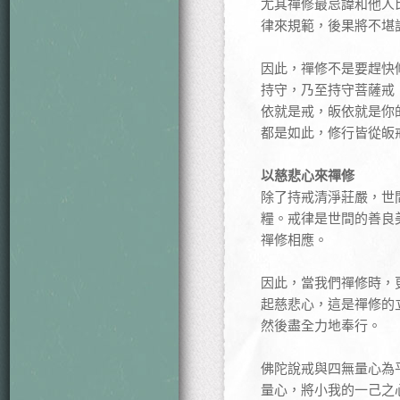
尤其禪修最忌諱和他人
律來規範，後果將不堪
因此，禪修不是要趕快
持守，乃至持守菩薩戒
依就是戒，皈依就是你
都是如此，修行皆從皈
以慈悲心來禪修
除了持戒清淨莊嚴，世
糧。戒律是世間的善良
禪修相應。
因此，當我們禪修時，
起慈悲心，這是禪修的
然後盡全力地奉行。
佛陀說戒與四無量心為
量心，將小我的一己之