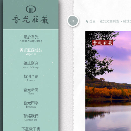
rch
首頁
雜誌文章列表
雜誌
關於香光
About XiangGuang
香光莊嚴雜誌
Magazine
雜誌影音
Video & Songs
特別企劃
Events
香光新聞
News
香光四季
Products
聯絡我們
Contact Us
下載電子書