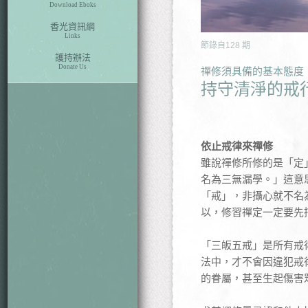
Download Eboks
香光資訊網
Links
節錄自
128
期
護持辦法
Donate Us
禪修須具備的基本態度
持守清淨的戒
依止戒律來禪修
雖說禪修所修的是「定
名為三無漏學。」這意
「戒」，非攝心就不名
以，修習禪定一定要先
「三皈五戒」是所有戒
法中，才不會因違犯戒
的眷屬，甚至生起傷害