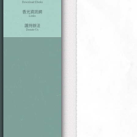
Download Eboks
香光資訊網
Links
護持辦法
Donate Us
本期目次