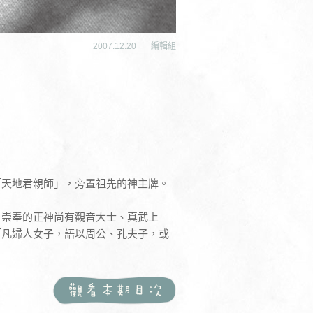
2007.12.20
編輯組
「天地君親師」，旁置祖先的神主牌。
，崇奉的正神尚有觀音大士、真武上
「凡婦人女子，語以周公、孔夫子，或
」