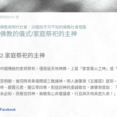
節錄自
092
期
佛教與明代社會：20個你不可不知的佛教社會現象
佛教的儀式/家庭祭祀的主神
2.家庭祭祀的主神
中國傳統的家祠祭祀，僅是設天地神牌，上寫「家堂香火之神」或
至明朝，會同時崇奉儒釋道三教諸神。明人謝肇淛《五雜葅》提到
帝、碧霞元君、關公等四尊。對這四神的虔誠敬信，謝肇淛曾說：
未必知，而敬信四神，無敢有心非巷議者，行且與天地具悠久矣！
Facebook