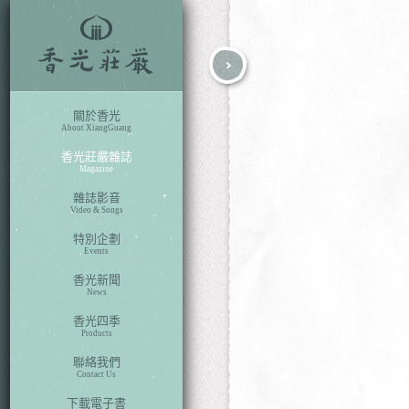
fb
search
關於香光
About XiangGuang
香光莊嚴雜誌
Magazine
雜誌影音
Video & Songs
特別企劃
Events
香光新聞
News
香光四季
Products
聯絡我們
Contact Us
下載電子書