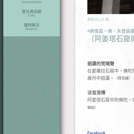
Download Eboks
香光資訊網
Links
節錄自
126
期
護持辦法
Donate Us
4佛像篇－佛，未曾遠
〔阿姜塔石窟
迴盪的梵唱聲
在愛蘿拉石窟中，佛陀
歲月中迴盪。
（釋見鐻）
法音流傳
阿姜塔石窟中的佛陀，
輯組）
Facebook