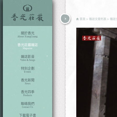
rch
首頁
雜誌文章列表
雜誌
關於香光
About XiangGuang
香光莊嚴雜誌
Magazine
雜誌影音
Video & Songs
特別企劃
Events
香光新聞
News
香光四季
Products
聯絡我們
Contact Us
下載電子書