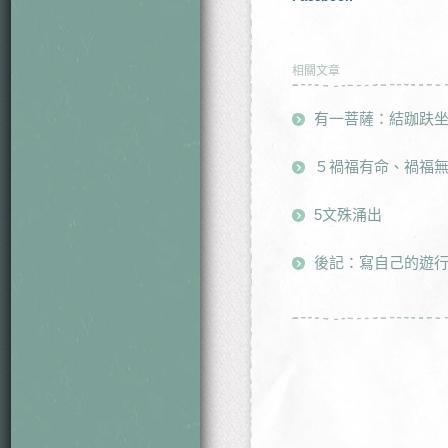
相關文章
有一菩薩：結跏趺坐
５禍福有命、禍福
5文殊涌出
後記：寫自己的遊