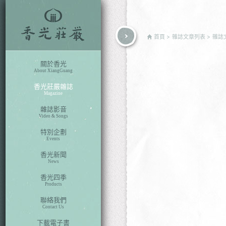
rch
首頁
雜誌文章列表
雜誌
關於香光
About XiangGuang
香光莊嚴雜誌
Magazine
雜誌影音
Video & Songs
特別企劃
Events
香光新聞
News
香光四季
Products
聯絡我們
Contact Us
下載電子書