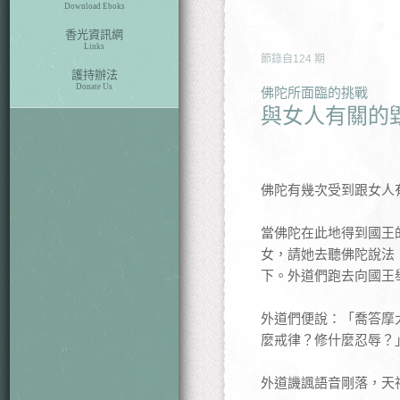
Download Eboks
香光資訊網
Links
節錄自
124
期
護持辦法
Donate Us
佛陀所面臨的挑戰
與女人有關的
佛陀有幾次受到跟女人
當佛陀在此地得到國王
女，請她去聽佛陀說法
下。外道們跑去向國王
外道們便說：「喬答摩
麼戒律？修什麼忍辱？
外道譏諷語音剛落，天