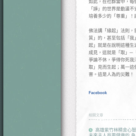
如此，在社群當中，每
「諍」的世界是動盪不
培養多少的「尊重」！
佛法講「緣起」法則，
質」的，甚至包括「我
起」就是在說明這種生
成見，這就是「取」─
爭論不休，爭得你死我
取」見而生起；萬一這
害。這是人為的災難！
Facebook
相關文章
高雄紫竹林精舍心智
未來主人翁更健康的 