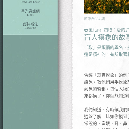
Download Eboks
香光資訊網
Links
節錄自
084
期
護持辦法
Donate Us
春風化雨_四取：愛的
盲人摸象的故
「取」是煩惱的異名，
還是精神的，有所取著
佛經「眾盲摸象」的例
識象，教他們用手摸象
到象的臀部，每個人摸
象都摸了，你就能知道
我們知道，有時候我們
通盤了解。比如你摸到
常說的，當眼、耳、鼻