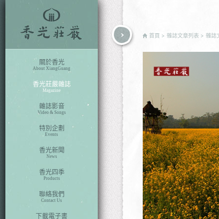
rch
首頁
雜誌文章列表
雜誌
關於香光
About XiangGuang
香光莊嚴雜誌
Magazine
雜誌影音
Video & Songs
特別企劃
Events
香光新聞
News
香光四季
Products
聯絡我們
Contact Us
下載電子書