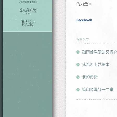
Download Eboks
的力量。
香光資訊網
Links
Facebook
護持辦法
Donate Us
相關文章
越南佛教參訪交流
戒為無上菩提本
食的藝術
憶印順導師一二事