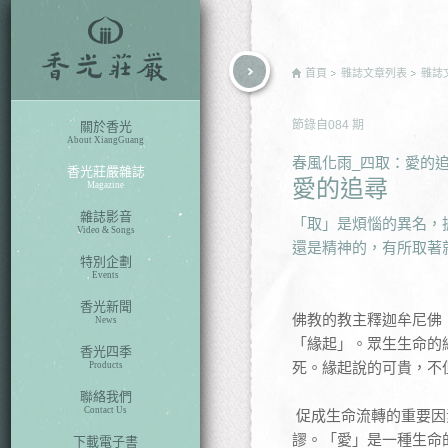
rch
首頁
雜誌文章列表
雜誌
節錄自
084
期
關於香光
About XiangGuang
春風化雨_四取：愛的
香光莊嚴雜誌
愛的追尋
Magazine
雜誌影音
「取」是煩惱的異名，
Video & Songs
還是精神的，有所取著
特別企劃
Events
香光新聞
佛教的教主釋迦牟尼佛
News
「緣起」。眾生生命的
香光四季
死。緣起說的可貴，不
Products
聯絡我們
Contact Us
促成生命流轉的重要因
謬。「愛」是一種生命
下載電子書