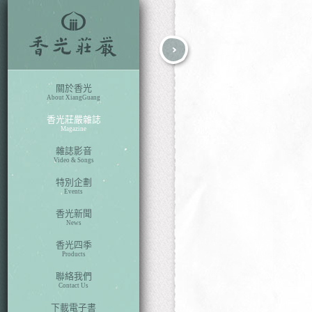
fb
search
關於香光
About XiangGuang
香光莊嚴雜誌
Magazine
雜誌影音
Video & Songs
特別企劃
Events
香光新聞
News
香光四季
Products
聯絡我們
Contact Us
下載電子書