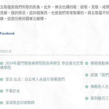
五取蘊是我們所取的對象。此外，佛法也講四取：欲取、見取、戒
見解、我的禁忌，這四個東西，也是我們常常取著的。與五取蘊不
趣。這部分將另闢單元解釋。
Facebook
相關文章
2024年廈門閩南佛學院院長率師生 參訪香光尼眾
積極推動佛
佛學院
認識「我們
受法 弘法：白公老人永遠引領著我們
佛教對人生
不著於水
莫到臘月三
深深懷念印順導師