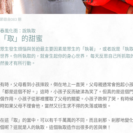
節錄自
083
期
春風化雨：說執取
「取」的甜蜜
眾生發生煩惱與苦迫最主要因素是眾生的「執著」，或者說是「執取
世界。你所執取的，就會生起你的身心世界， 每天反思自己所抓取
然後才有所行動。
有時，父母看到小孩摔跤，倒在地上一直哭，父母親通常會抱起小
「都是這個不好。」這時，小孩子反而破涕為笑了。但真的是這個
償作用。小孩子從那裡攫取了父母的關愛。小孩子跌倒了哭，有時
時如果父母不理會他，當然又衍生求不得的失落或瞋恨。
在這「取」的當中，可以有千千萬萬的不同，而且剎那、剎那地變
個呢？這就是人的執取，這個執取造作出很多的苦與樂！