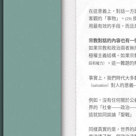
在這意義上，對話一方
客觀的「事物」。
(29)
用最有效的手段，而且
宗教對話的內容也有一
如果宗教和政治兩者無
極權主義結構。如果宗
。這一難題的
段和權力）
事實上，我們時代大多
對人的意義
（salvation）
例如，沒有任何關於公
界的「社會——政治——經
這就如同談論「聖戰」（j
同樣真實的是，世界的