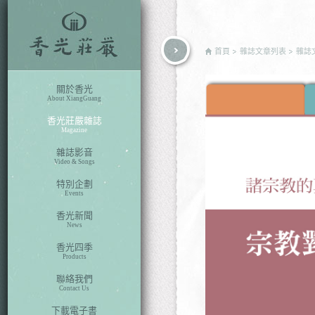
rch
首頁
雜誌文章列表
雜誌
關於香光
About XiangGuang
香光莊嚴雜誌
Magazine
雜誌影音
Video & Songs
特別企劃
Events
香光新聞
News
香光四季
Products
聯絡我們
Contact Us
下載電子書