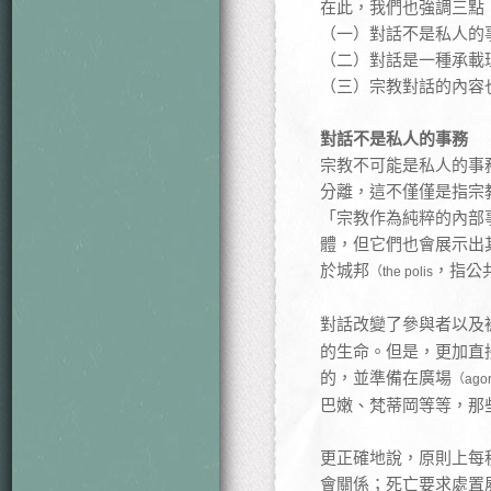
在此，我們也強調三點
（一）對話不是私人的
（二）對話是一種承載
（三）宗教對話的內容
對話不是私人的事務
宗教不可能是私人的事
分離，這不僅僅是指宗
「宗教作為純粹的內部
體，但它們也會展示出
於城邦
，指公
（the polis
對話改變了參與者以及
的生命。但是，更加直
的，並準備在廣場
（ago
巴嫩、梵蒂岡等等，那
更正確地說，原則上每
會關係；死亡要求處置