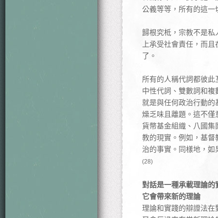
公義等等，所有的這一
歸根究柢，宗教不是私
上承受社會責任，而且
了。
所有的人稱代詞都彼此
中性代詞、雙數詞和複
就是與任何政治行動的
燥乏味且離題。這不僅
貨幣基金組織、八國集
教的現實。例如，基督
治的事實。同樣地，如
(28)
對話是一種承載理論的
它會帶來新的理論
理論和實踐的辯證法在