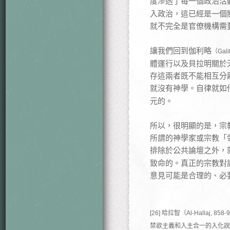
度滲透了每一個政治活
入政治，這已經是一個
就不完全是官僚機構需
讓我們回到伽利略
（Galil
體運行以及貝拉明關於
存這兩者既不能相互分
就沒有神學。自律就如
元的。
所以，很明顯的是，宗
所謂的神學家或宗教「
排除於公共論壇之外，
致命的。真正的宗教對
意見可能是合理的、必
[26] 哈拉智（Al-Hall
禁欲主義和入主合一的入化說