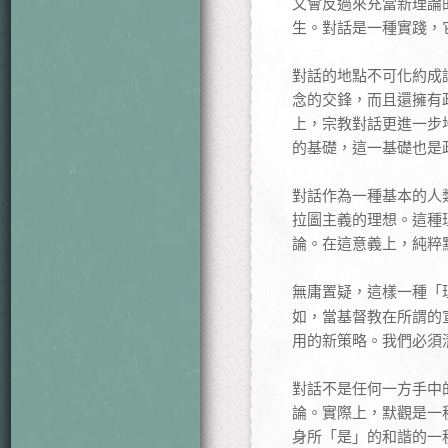
又會反過來充當新理論
生。對話是一種實踐，
對話的地點不可化約成
念的交鋒，而且還擁有
上，宗教對話更進一步
的基礎，這一基礎也是
對話作為一種基本的人
拉圖主義的理想。這種
論。在這意義上，純粹
無庸置疑，這樣一種「
如，當基督教在所謂的
用的新策略。我們必須
對話不是任何一方手中
論。實際上，默觀是一
身所「是」的和諧的一