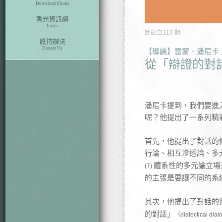
Download Eboks
香光資訊網
Links
節錄自
119
期
護持辦法
Donate Us
【導論】雷蒙．潘尼卡
從「辯證的對
潘尼卡提到，我們要進
呢？他提出了一系列精
首先，他提出了對話的
行論、相互滲透論、多
體系性的多元論立場
(7)
的主張是要讓不同的系
其次，他提出了對話的
的對話」
（dialectical dia