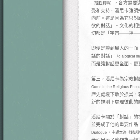
，各方需要
（理性範疇）
受和支持。潘尼卡強調
向前。這是因為它只對
欲的對話」。文化的相
切都是「宇宙——神—
即便是談到屬人的一面
話的對話」
（dialogical d
而是讓對話更全面、更
第三，潘尼卡為宗教對
Game in the Religious Enco
歷史處境下敢於擔當，
新的規則下處理彼此的
潘尼卡關於「對話」的
並完成了他的重要作品
Dialogue ，中譯本為
全面展示了他作為一個