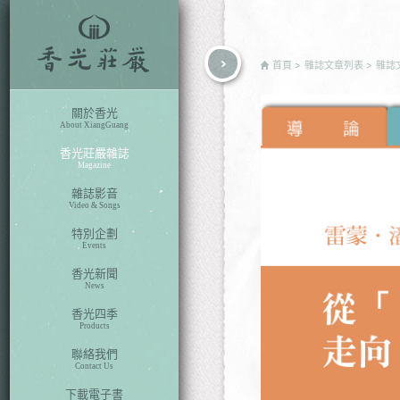
rch
首頁
雜誌文章列表
雜誌
關於香光
About XiangGuang
香光莊嚴雜誌
Magazine
雜誌影音
Video & Songs
特別企劃
Events
香光新聞
News
香光四季
Products
聯絡我們
Contact Us
下載電子書