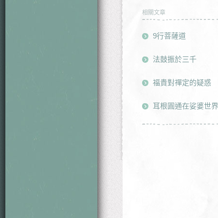
相關文章
9行菩薩道
法鼓振於三千
福貴對禪定的疑惑
耳根圓通在娑婆世