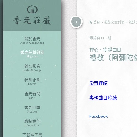
rch
首頁
雜誌文章列表
雜誌
節錄自
115
期
關於香光
About XiangGuang
禪心‧寧靜曲目
香光莊嚴雜誌
禮敬（阿彌陀佛 演
Magazine
雜誌影音
Video & Songs
特別企劃
影音連結
Events
香光新聞
專輯曲目聆聽
News
香光四季
Products
Facebook
聯絡我們
Contact Us
下載電子書