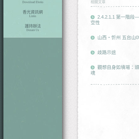
相關文章
Download Eboks
香光資訊網
2.4.2.1.1 第
Links
空性
護持辦法
Donate Us
山西・忻州 五台山0
歧路示途
觀想自身如墳場：
魂