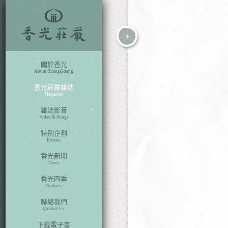
fb
search
關於香光
About XiangGuang
香光莊嚴雜誌
Magazine
雜誌影音
Video & Songs
特別企劃
Events
香光新聞
本期目次
News
香光四季
Products
聯絡我們
Contact Us
下載電子書