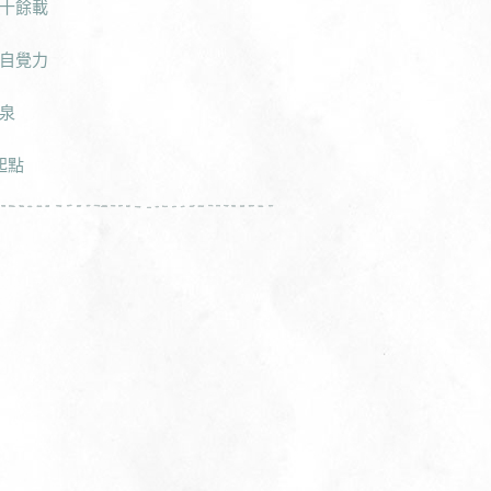
十餘載
自覺力
泉
起點