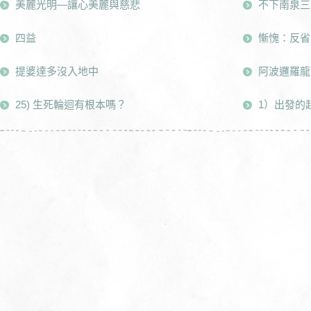
美麗光明—讓心美麗與慈悲
不下南泉三
四益
慚愧：反省
提婆達多沒入地中
阿波邏羅龍
25) 生死輪迴有根本嗎？
1）出發的