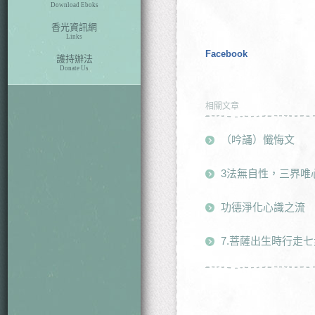
Download Eboks
香光資訊網
Links
Facebook
護持辦法
Donate Us
相關文章
（吟誦）懺悔文
3法無自性，三界唯
功德淨化心識之流
7.菩薩出生時行走