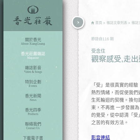
rch
首頁
雜誌文章列表
雜誌
節錄自
116
期
關於香光
About XiangGuang
受念住
香光莊嚴雜誌
觀察感受,走出
Magazine
雜誌影音
Video & Songs
特別企劃
「受」是很真實的經驗
Events
熱烈情緒
，
而促使我們
香光新聞
生死輪迴的契機。換句
News
束
，
不再進 一步發展
香光四季
Products
的覺受
，
從中認清「受
之苦的有效方法。
聯絡我們
Contact Us
影音連結
下載電子書