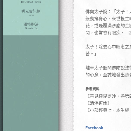
Download Eboks
香光資訊網
佛向太子說：「太子！
Links
般動搖身心，來世投生
護持辦法
花，或是覆滿沙塵的金
Donate Us
間，也常會有眼疾、耳
太子！除去心中瞋恚之
苦。」
離車太子聽聞佛陀說法
的心念，至誠地發出慈
參考資料
《善見律毘婆沙‧卷第
《清淨道論》
《小部經典七‧本生經
Facebook