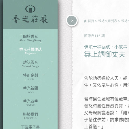
rch
首頁
雜誌文章列表
雜誌
節錄自
115
期
關於香光
About XiangGuang
佛陀十種德號．小故事
香光莊嚴雜誌
無上調御丈夫
Magazine
雜誌影音
Video & Songs
特別企劃
佛陀功德過於人天，戒
Events
生，又依眾生心性，用
香光新聞
News
當時毘舍離城有位離車
香光四季
發怒時氣性暴烈異常，
Products
父母親商議著說：「離
聯絡我們
Contact Us
子帶往佛前，請求佛陀
上善道。」
下載電子書