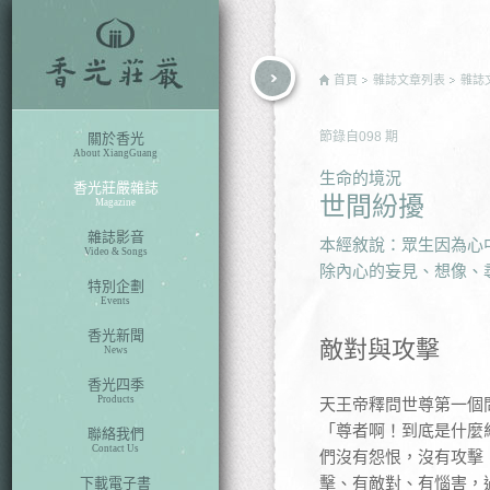
rch
首頁
雜誌文章列表
雜誌
節錄自
098
期
關於香光
About XiangGuang
生命的境況
香光莊嚴雜誌
世間紛擾
Magazine
雜誌影音
本經敘說：眾生因為心
Video & Songs
除內心的妄見、想像、
特別企劃
Events
香光新聞
敵對與攻擊
News
香光四季
Products
天王帝釋問世尊第一個
「尊者啊！到底是什麼
聯絡我們
Contact Us
們沒有怨恨，沒有攻擊
擊、有敵對、有惱害，
下載電子書