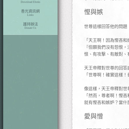
Download Eboks
慳與嫉
香光資訊網
Links
護持辦法
世尊這樣回答他的問題
Donate Us
「天王啊！因為慳吝和
『但願我們沒有怨恨，
恨、有攻擊、有敵對、
天王帝釋對世尊的回答
「世尊啊！確實這樣！
像這樣，天王帝釋對世
「然而，尊者啊！慳吝
就有慳吝和嫉妒？當什
愛與憎