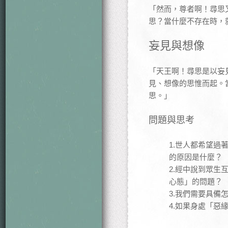
「然而，尊者啊！尋思
思？當什麼不存在時，
妄見與想像
「天王啊！尋思是以妄
見、想像的思惟而起。
思。」
問題與思考
1.世人都希望
的原因是什麼？
2.經中說到眾
心態」的問題？
3.我們需要具
4.如果身處「