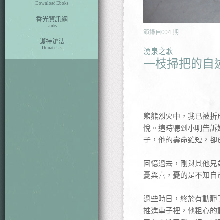
Download Eboks
香光資訊網
Links
節錄自
004
期
護持辦法
Donate Us
湧泉之歌
一枝掃把的自
熊熊烈火中，我已被折
悅。這時聽到小明告訴
子，他的壽命雖短，卻
回憶過去，剛與其他兄
憂與喜，憂的是不知自
過些時日，終於有動靜
推進車子裡，他粗心的