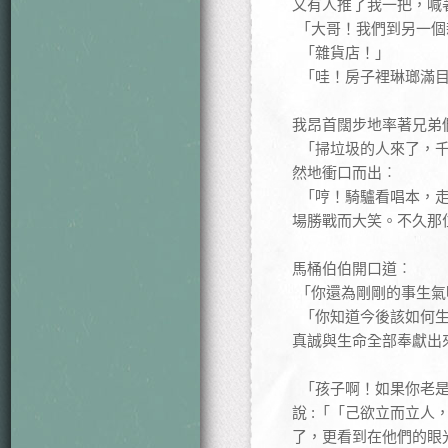
又有人推了我一把，喊
「大哥！我們到另一個
「雜貨店！」
「哇！房子裡琳瑯滿目
我昂首闊步地率著兄弟
「掃垃圾的人來了，千
然地衝口而出︰
「哼！騎驢看唱本，走
場勝戰而大笑。不久那
馬桶伯伯開口道︰
「你還為剛剛的事生氣
「你知道今後該如何生
真誠與生命全部奉獻出
「孩子啊！如果你老是
說 :「「己欲立而立
了，更看到在他們的眼