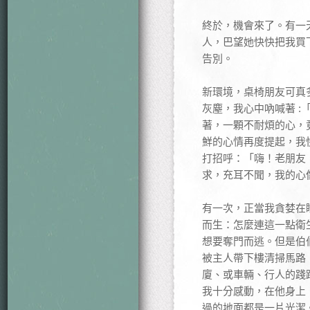
終於，機會來了。有一
人，巴望她快快把我買
告別。
新環境，桌椅朋友可真
灰塵，我心中吶喊著 
著，一顆不耐煩的心，
鮮的心情再度提起，我
打招呼：「嗨！老朋友
求，充耳不聞，我的心
有一次，正當我貪婪在
而生：怎麼連這一點衛
想要奪門而逃。但是伯
被主人帶下樓清掃馬路
廈、或車輛、行人的踐
我十分感動，在他身上
過的地面都是一片光潔