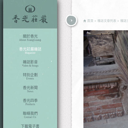
rch
首頁
雜誌文章列表
雜誌
關於香光
About XiangGuang
香光莊嚴雜誌
Magazine
雜誌影音
Video & Songs
特別企劃
Events
香光新聞
News
香光四季
Products
聯絡我們
Contact Us
下載電子書