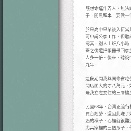
既然命運作弄人，無法
子，開黑頭車，要做一
於是高中畢業後入伍當
可申請公家工作，但聽
認真。別人上班八小時
班之後還把帳冊帶回家
人多一倍。後來，聽說
九年。
這段期間我與同修省吃
間店面大約才八萬元，
是我立志要住的三層樓
民國68年，台灣正流
買台經營，還因此賺了
迷的樣子，心裡就很難
尤其家裡的三個孩子，