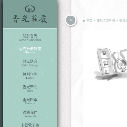
rch
首頁
雜誌文章列表
雜誌
關於香光
About XiangGuang
香光莊嚴雜誌
Magazine
雜誌影音
Video & Songs
特別企劃
Events
香光新聞
News
香光四季
Products
聯絡我們
Contact Us
下載電子書