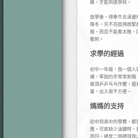
路，才能到達學校。
放學後，得牽牛去溪邊
隆冬，天不亮就得趕緊
服，而且不能看太晚，
衝刺。
求學的經過
初中一年級，我一個人
補，笨拙的手常常刺傷
屋頂乒乒乓乓作響，還
蓋，出入很不方便。
媽媽的支持
初中到高中的學費，都
應。可是缺少油鹽時，
而回。通常二個禮拜我