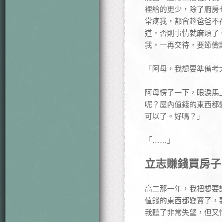
裡給的更少，除了廚房
常疼我，都會趁爸爸不
道，否則事情就麻煩了
我，一再交待，要節儉
「阿母，我想要準備考
阿母愣了一下，眼淚馬
呢？屋內值錢的東西都
可以了。好嗎？」
「……」
立志賺錢買房子
高二那一年，我把想要
值錢的東西都變賣了，
我聽了非常失望，但又