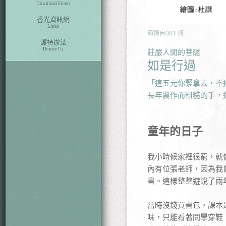
Download Eboks
香光資訊網
Links
節錄自
081
期
護持辦法
Donate Us
莊嚴人間的菩薩
如是行過
「這五元你緊拿去，不
長年農作而粗糙的手，
童年的日子
我小時候家裡很窮，就
內有位張老師，因為我
書。這樣整整遊說了兩
當時沒錢買書包，課本
味，只能看著同學穿鞋