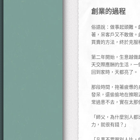
創業的過程
俗語說：做事起頭難。
著，呆客戶又不敢做。
買賣的方法，終於克服
第二年開始，生意越做
天交際應酬的生活，一
回到家時，天都亮了。
那段時間，拖著疲憊的
發呆，還偷偷地在擦眼
常過意不去，實在太那
「師父，為什麼別人都
力，就很有錢？」
「凡事不要跟別人比，