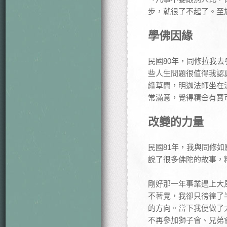
步，就很了不起了。至
學佛因緣
民國80年，同修拉我
些人生問題很值得我認
綠草間，明迦法師坐在
常滿意，覺得精舍有寶
改變的力量
民國81年，我與同修
說了很多佛陀的故事，
剛好那一年事業遇上大
不著覺，我卻只徬徨了
的方向。當下我便做了
不再參加獅子會、兄弟