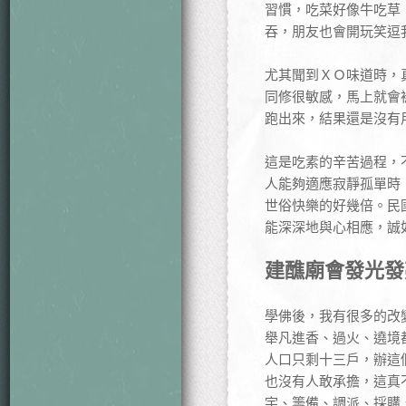
習慣，吃菜好像牛吃草
吞，朋友也會開玩笑逗
尤其聞到ＸＯ味道時，
同修很敏感，馬上就會
跑出來，結果還是沒有
這是吃素的辛苦過程，
人能夠適應寂靜孤單時
世俗快樂的好幾倍。民
能深深地與心相應，誠
建醮廟會發光發
學佛後，我有很多的改
舉凡進香、過火、遶境
人口只剩十三戶，辦這
也沒有人敢承擔，這真
宇、籌備、調派、採購