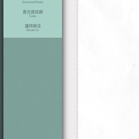
Download Eboks
香光資訊網
Links
護持辦法
Donate Us
本期目次