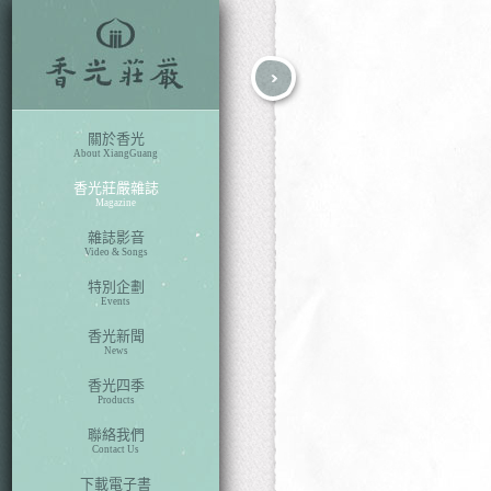
fb
search
關於香光
About XiangGuang
香光莊嚴雜誌
Magazine
雜誌影音
Video & Songs
特別企劃
Events
香光新聞
News
香光四季
Products
聯絡我們
Contact Us
下載電子書