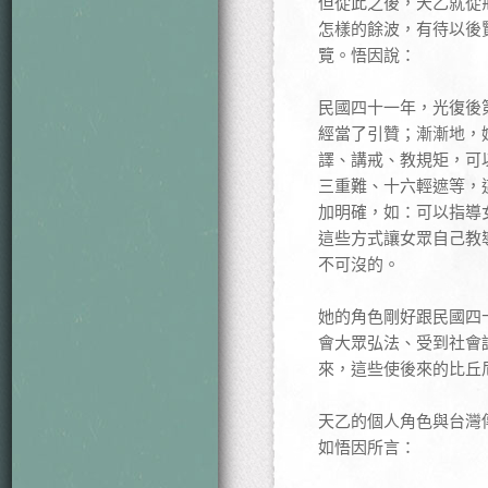
但從此之後，天乙就從
怎樣的餘波，有待以後
覽。悟因說：
民國四十一年，光復後
經當了引贊；漸漸地，
譯、講戒、教規矩，可
三重難、十六輕遮等，
加明確，如：可以指導
這些方式讓女眾自己教
不可沒的。
她的角色剛好跟民國四
會大眾弘法、受到社會
來，這些使後來的比丘
天乙的個人角色與台灣
如悟因所言：