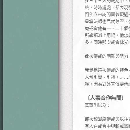
在三十三天的戒期中，
終，時時處處，都表現
門佛立宗訪問團參觀過
星雲法師也屈就尊證，
庵戒會他有一、二十個
所學都派上用場，他怎
多。同時那次戒會佛光
此次傳戒的困難與阻力
我覺得這次傳戒的特色
人當引贊、引禮，……
輕，因為對外宣傳要傳
〔人事合作無間〕
真華則以為：
那次龍湖庵傳戒與以往
有人在戒會中與新戒攀