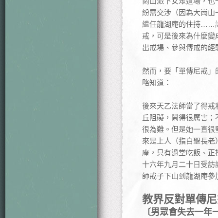
崗山派下女眾道場，也
紛需交涉（因為大崗山
繼任龍湖庵的住持……
戒，可是後來為什麼變
出戒場、參與傳戒的經
然而，要「單傳尼戒」
略知道：
後來天乙法師當了得戒
丘阻礙，鬧得很厲害；
很為難。但是她一直很
來是上人（指白聖長老
庵，只有過堂吃飯、正
十六年九月二十日受訪
師戒子下山到龍湖庵參
教界反對單傳尼
〔男眾會失去一年