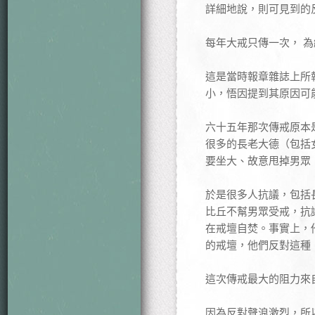
詳細地說，則可見到的
每年大戒只傳一次， 為
這是當時報章雜誌上所
小，悟因提到其原因可
六十五年那次傳戒原本
很多的長老大德（包括
要坐大、故意甩掉男眾
於是很多人抗議，包括
比丘不幫男眾受戒，抗
在戒壇自焚。事實上，
的戒壇，他們反對這種
這次傳戒最大的阻力來
因為反對聲浪激烈，所