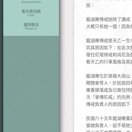
Download Eboks
說：
香光資訊網
Links
龍湖庵傳戒她除了講戒
護持辦法
大概只有她一個！因為
Donate Us
龍湖庵傳戒是天乙一生
究其原因如下：在此次
壇任尼壇得戒和尚尼及
看天乙的行事風格及其
龍湖庵位於高雄大崗山
釋開會等人，於民前四年
庵重建落成及已故住持
次「單傳尼戒」的先例
傳戒負責人的原因如下
民國六十五年龍湖庵重
當總負責人，這不是她