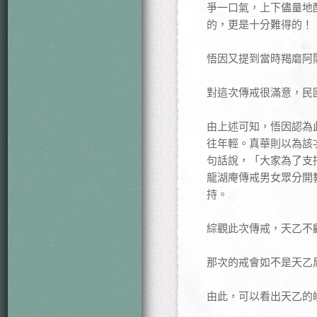
爭一口氣，上下儘量地
的，更是十分難得的！
悟因又提到當時羯磨阿
對這次傳戒很滿意，民
由上述可知，悟因認為
往年輕。真華則以為該
句話說，「大家為了支
龍湖庵傳戒男女眾分開
持。
綜觀此次傳戒，天乙不
那次的戒會如不是天乙
由此，可以看出天乙的