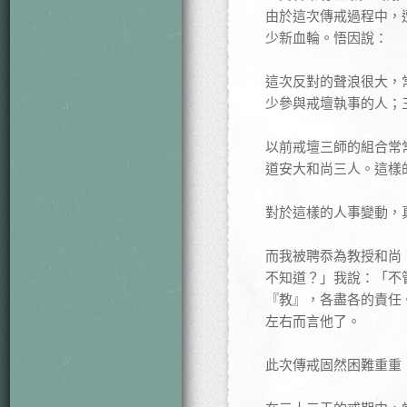
由於這次傳戒過程中，
少新血輪。悟因說：
這次反對的聲浪很大，
少參與戒壇執事的人；
以前戒壇三師的組合常
道安大和尚三人。這樣
對於這樣的人事變動，
而我被聘忝為教授和尚
不知道？」我說：「不
『教』，各盡各的責任
左右而言他了。
此次傳戒固然困難重重