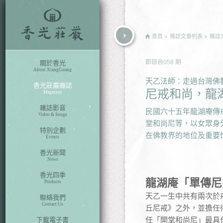
rch
首頁
雜誌文章列表
雜誌
節錄自
058
期
關於香光
About XiangGuang
天乙法師：走過台灣佛
香光莊嚴雜誌
尼戒和尚，龍
Magazine
雜誌影音
民國六十五年龍湖庵傳
Video & Songs
堂和尚尼等，以女眾身
特別企劃
在佛教界的地位及重要
Events
香光新聞
News
香光四季
龍湖庵「單傳尼
Products
天乙一生中共有兩次於
聯絡我們
Contact Us
丘尼戒》之外，並擔任
任「開堂和尚尼」最具
下載電子書