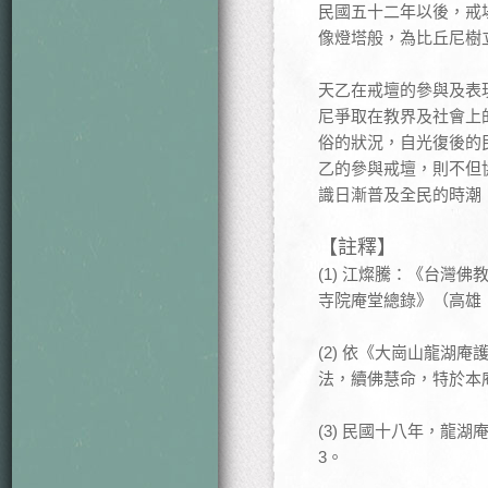
民國五十二年以後，戒
像燈塔般，為比丘尼樹立
天乙在戒壇的參與及表
尼爭取在教界及社會上
俗的狀況，自光復後的
乙的參與戒壇，則不但
識日漸普及全民的時潮
【註釋】
(1) 江燦騰：《台灣
寺院庵堂總錄》（高雄，
(2) 依《大崗山龍湖
法，續佛慧命，特於本
(3) 民國十八年，
3。