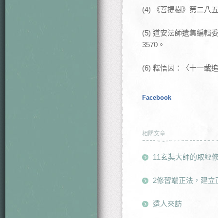
(4) 《菩提樹》第二
(5) 道安法師遺集編
3570。
(6) 釋悟因：〈十一
Facebook
相關文章
11玄奘大師的取經
2修習端正法，建立
遠人來訪