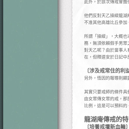
此外，於該次傳戒會擔
他們反對天乙操縱龍湖
不准其他高雄比丘參加。
所謂「操縱」，大概也
務，無須依賴假手男眾
對天乙呢？由於當事人
在，但釋道安於日記中
〔涉及戒常住的利
另外，悟因的報導則顯
其實只要戒師的條件具
由女眾傳女眾的戒，那
比例，這是可以預料的
龍湖庵傳戒的特
〔培養戒壇新血輪