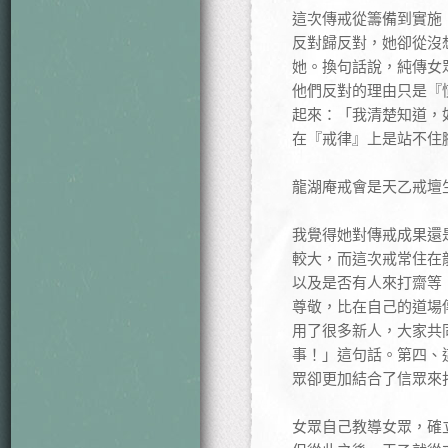
這次傳戒從籌備到實施
反對歸反對，她卻從沒
她。換句話說，純傳女
他們反對的理由只是『
起來：「我清楚知道，
在『戒律』上是站不住
龍湖庵戒會是天乙戒壇
我覺得她對傳戒成果還
較大，而這次戒常住在
以及是否有人來打齋等
尊敬，比在自己的道場
用了很多新人，大家共
事！」這句話。第四、
眾卻更加結合了信眾來
女眾自己教導女眾，確