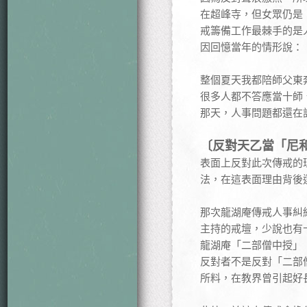
在超峰寺，但女眾仍是
戒籌備工作最棘手的是
因回憶當年的情形說：
整個夏天我都陪師父東
很多人都不答應當十師
那天，人事問題都還在
〔反對天乙當「尼
表面上反對此次傳戒的
法，在這表面理由背後
那次龍湖庵傳戒人事糾
主持的戒壇，少說也有
龍湖庵「二部僧中授」
反對者不是反對「二部
所料，在教界曾引起好