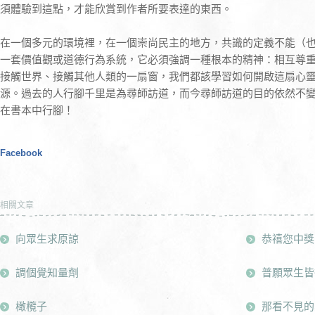
須體驗到這點，才能欣賞到作者所要表達的東西。
在一個多元的環境裡，在一個崇尚民主的地方，共識的定義不能（
一套價值觀或道德行為系統，它必須強調一種根本的精神：相互尊
接觸世界、接觸其他人類的一扇窗，我們都該學習如何開啟這扇心
源。過去的人行腳千里是為尋師訪道，而今尋師訪道的目的依然不
在書本中行腳！
Facebook
相關文章
向眾生求原諒
恭禧您中獎
調個覺知量劑
普願眾生皆
橄欖子
那看不見的