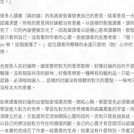
生。」
很多人讀書（與討論）的毛病是急著發表自己的意見，結果意見一
認識清楚，所有的意見與討論都沒有意義。以這樣的態度讀書，讀
完了，它的內容便被忘光了，因為當讀者以這種心態來讀書時，那
是只看到自己，沒有看到作者的心靈。倘使讀者的反應老是：「哦！這
yy 嘛！這個我懂了。 」這位讀者所瞭解的永遠只是他（她）心中的
想。
也有些人在討論時，總是要把對方的意思駁倒，好像討論的目的不
戰場，沒有相容共存的餘地；好像思想是一種稀有的戰利品，只能一
武器，必須咄咄逼人.... 這樣的討論沒有傾聽到對方的要點，一昧
沒有太大的意義。
如果讀書與討論的出發點是增廣見聞、開拓心胸，那麼首先必須養
學習進入對方的世界，學習在對方的世界裡看到森羅萬象的宇宙。
須建立於此，方能達到交流與開拓心靈的目的，否則只是各說各話
以自己的想法給對方作任何價值判斷，自己的心靈才有空間可以認
一本書的完成花了作者一段寶貴的生命，如果沒有什麼特別，作者