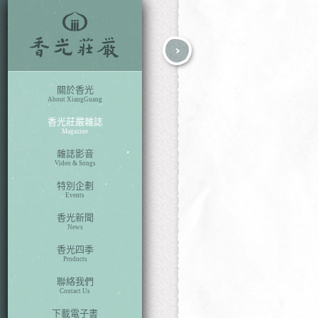
fb
search
關於香光
About XiangGuang
香光莊嚴雜誌
Magazine
雜誌影音
Video & Songs
特別企劃
Events
香光新聞
News
香光四季
Products
聯絡我們
Contact Us
下載電子書