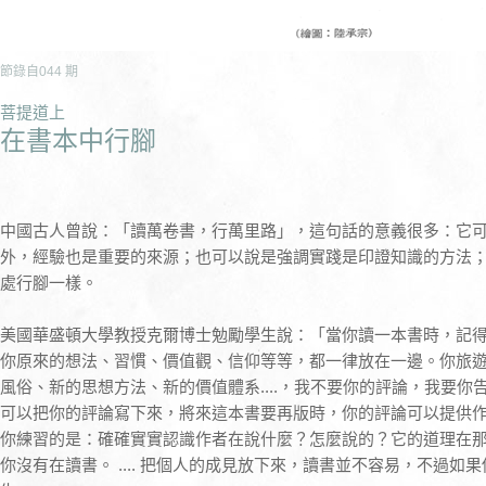
節錄自
044
期
菩提道上
在書本中行腳
中國古人曾說：「讀萬卷書，行萬里路」，這句話的意義很多：它
外，經驗也是重要的來源；也可以說是強調實踐是印證知識的方法
處行腳一樣。
美國華盛頓大學教授克爾博士勉勵學生說：「當你讀一本書時，記
你原來的想法、習慣、價值觀、信仰等等，都一律放在一邊。你旅
風俗、新的思想方法、新的價值體系....，我不要你的評論，我要
可以把你的評論寫下來，將來這本書要再版時，你的評論可以提供
你練習的是：確確實實認識作者在說什麼？怎麼說的？它的道理在
你沒有在讀書。 .... 把個人的成見放下來，讀書並不容易，不過