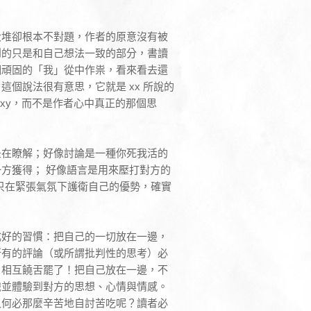
大堆卻根本不對題，作者的原意沒有被
到的只是和自己想法一致的部分，書讀
個頑固的「我」從中作祟，看來看去還
個說法很有意思，它就是 xx 所說的
 xy，而不是作者心中真正的那個思
是在瞭解；好像討論是一種你死我活的
方獲得； 好像語言是用來壓打對方的
地只在緊張氣氛下護衛自己的優勢，確實
成好的習慣：把自己的一切放在一邊，
所有的評論（或所謂批判性的思考）必
、相互饒舌罷了！把自己放在一邊，不
識並體驗到對方的思想、心情與情感。
又何必那麼辛苦地自討苦吃呢？讀者必