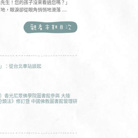
老先生！您的孩子沒來看過您嗎？」
眼淚卻從眼角悄悄地滑落 ....
」：從台北車站談起
〕香光尼眾佛學院圖書館參與 大陸
分類法》修訂暨 中國佛教圖書館管理研