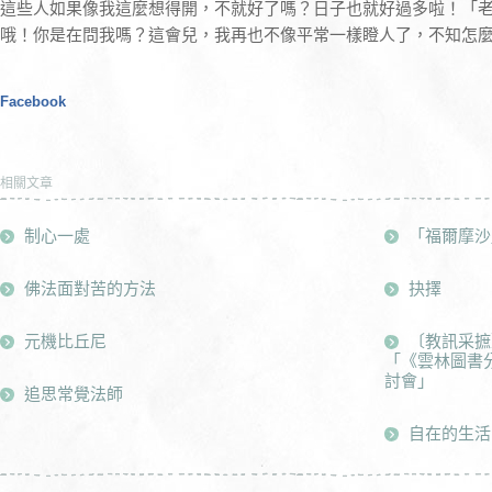
這些人如果像我這麼想得開，不就好了嗎？日子也就好過多啦！「
哦！你是在問我嗎？這會兒，我再也不像平常一樣瞪人了，不知怎麼地，
Facebook
相關文章
制心一處
「福爾摩沙
佛法面對苦的方法
抉擇
元機比丘尼
〔教訊采摭
「《雲林圖書
討會」
追思常覺法師
自在的生活