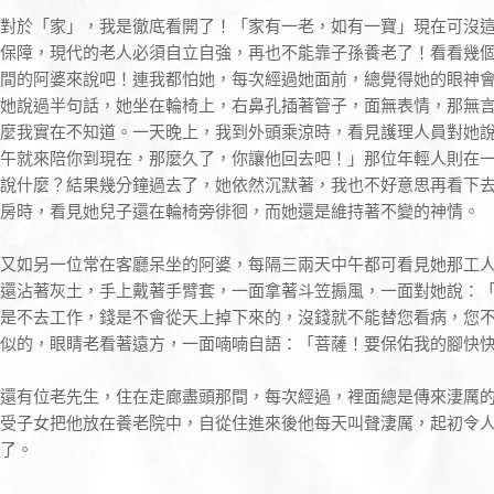
對於「家」，我是徹底看開了！「家有一老，如有一寶」現在可沒
保障，現代的老人必須自立自強，再也不能靠子孫養老了！看看幾
間的阿婆來說吧！連我都怕她，每次經過她面前，總覺得她的眼神
她說過半句話，她坐在輪椅上，右鼻孔插著管子，面無表情，那無
麼我實在不知道。一天晚上，我到外頭乘涼時，看見護理人員對她
午就來陪你到現在，那麼久了，你讓他回去吧！」那位年輕人則在
說什麼？結果幾分鐘過去了，她依然沉默著，我也不好意思再看下
房時，看見她兒子還在輪椅旁徘徊，而她還是維持著不變的神情。
又如另一位常在客廳呆坐的阿婆，每隔三兩天中午都可看見她那工
還沾著灰土，手上戴著手臂套，一面拿著斗笠搧風，一面對她說：
是不去工作，錢是不會從天上掉下來的，沒錢就不能替您看病，您
似的，眼睛老看著遠方，一面喃喃自語：「菩薩！要保佑我的腳快
還有位老先生，住在走廊盡頭那間，每次經過，裡面總是傳來淒厲
受子女把他放在養老院中，自從住進來後他每天叫聲淒厲，起初令
了。