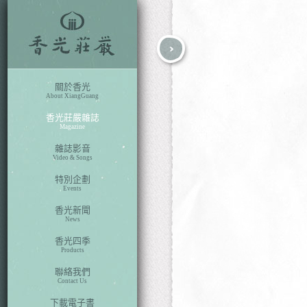
fb
search
關於香光
About XiangGuang
香光莊嚴雜誌
Magazine
雜誌影音
Video & Songs
特別企劃
Events
香光新聞
News
香光四季
Products
聯絡我們
Contact Us
下載電子書