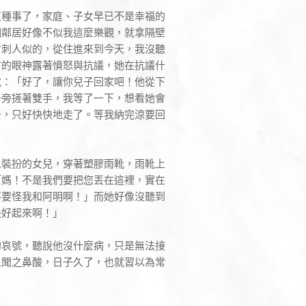
這種事了，家庭、子女早已不是幸福的
個鄰居好像不似我這麼樂觀，就拿隔壁
會刺人似的，從住進來到今天，我沒聽
言的眼神露著憤怒與抗議，她在抗議什
說：「好了，讓你兒子回家吧！他從下
一旁搓著雙手，我等了一下，想看她會
去，只好快快地走了。等我納完涼要回
人裝扮的女兒，穿著塑膠雨靴，雨靴上
「媽！不是我們要把您丟在這裡，實在
不要怪我和阿明啊！」而她好像沒聽到
快好起來啊！」
的哀號，聽說他沒什麼病，只是無法接
人聞之鼻酸，日子久了，也就習以為常