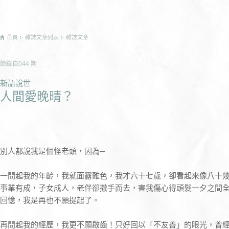
首頁
雜誌文章列表
雜誌文章
節錄自
044
期
新語說世
人間愛晚晴？
別人都說我是個怪老頭，因為─
一問起我的年齡，我就面露難色，我才六十七歲，卻看起來像八十
事業有成，子女成人，老伴卻撒手而去，害我傷心得頭髮一夕之間
回憶，我是再也不願提起了。
再問起我的經歷，我更不願啟齒！只好回以「不友善」的眼光，曾