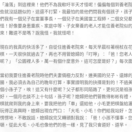
「淪落」到這裡來！他們不為我欷吁半天才怪呢！偏偏每個到養老
些就沒話題似的，這還不打緊，我最怕的是他們問我有個孩子，孩
們我有一個兒子在當董事長，一個兒子在美國當工程師，二個女兒
怪！好像要身患重疾、家庭中等、子女棄養的老人才能住養老院似
來！難道不是嗎？說我怪，我就怪吧！
現在的我真的快活多了，自從住進養老院來，每天早晨柱著柺杖在
棋，一天很快就過去了，再也不用管媳婦的「叮嚀」：「爸！您老
呢？」「公園裡人多，萬一有個什麼意外，這可怎麼是好？」每次
當初我要住進養老院時他們夫妻倆極力反對，連美國的兒子、遠嫁
腸，我必須去為自己的晚年打算，事實證明我的抉擇是對的！不過
個小孫子了，唉！這又有什麼呢？父子都形同陌路了，更何況是祖
好，一個月也談不上十句話，孫子呢？媳婦把他們管教得彬彬有禮
棋就爬到我的身上來，要我把他的「車」還給他，小毛更把棋盤給
玩得正高興時，媳婦出現在門口：「大毛、小毛！你們給我站好，
愣愣地，不敢說話，媳婦說完又轉頭對我說：「爸！小孩不懂事，
頓，從此大毛、小毛也像他們的爸一樣，見了我只會道好、道早。