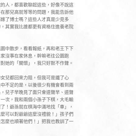
院的人，都喜歡聊起這些，好像不說這
子在那兒高就等等的問題，我能告訴他
都嫁了博士嗎？這些人才真是少見多
的，其實我比誰都更有資格住進養老院
花園中散步，看看報紙，再和老王下下
人家沒事在家休息，幹嘛老往公園跑
面對她的「關懷」，我只好默不作聲。
的女兒都回來力阻，但我可是鐵了心
美中不足的是，以後很少有機會看到兩
孫，兒子早晚見了面只會道聲早、道聲
，一次，我和兩個小孫子下棋，大毛輸
灑了！爺孫就在棋海中滿地找「車」，
怎麼可以對爺爺這麼沒禮貌！」孩子們
您怎麼也順著他們！」把我也教訓了一