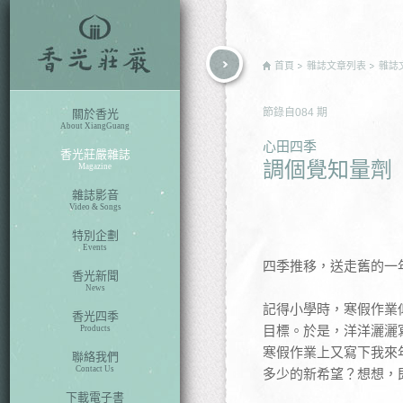
rch
首頁
雜誌文章列表
雜誌
節錄自
084
期
關於香光
About XiangGuang
心田四季
香光莊嚴雜誌
調個覺知量劑
Magazine
雜誌影音
Video & Songs
特別企劃
Events
四季推移，送走舊的一
香光新聞
News
記得小學時，寒假作業
香光四季
目標。於是，洋洋灑灑
Products
寒假作業上又寫下我來
聯絡我們
Contact Us
多少的新希望？想想，
下載電子書