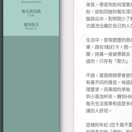
Download Eboks
漸長，學習到如何落實
香光資訊網
知，卻如同披附著灰濛
Links
腦袋瓜中，對時間少了
護持辦法
也匯流出屬於自己的人
Donate Us
生活中，發現週遭的朋
車、趕在9點打卡。週
闌，拖著一身疲憊歸去
道的，只存有「壓力」
不過，當我稍稍學會放
有著不同的聲音、味道
理要求，同事間的爭執
到小窩泡杯茶，轉到HB
每天生活竟帶有這麼多
讓別人舒坦。
這樣的年紀 (您千萬
記得多加些「覺知」的