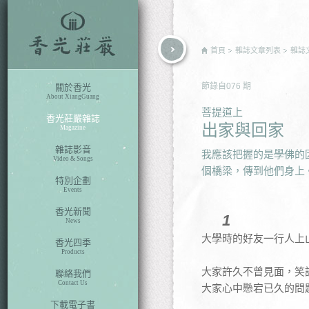
rch
首頁
雜誌文章列表
雜誌
節錄自
076
期
關於香光
About XiangGuang
菩提道上
香光莊嚴雜誌
出家與回家
Magazine
雜誌影音
我應該把握的是學佛的
Video & Songs
個橋梁，傳到他們身上
特別企劃
Events
香光新聞
1
News
大學時的好友一行人上
香光四季
Products
大家許久不曾見面，笑
聯絡我們
Contact Us
大家心中懸宕已久的問
下載電子書