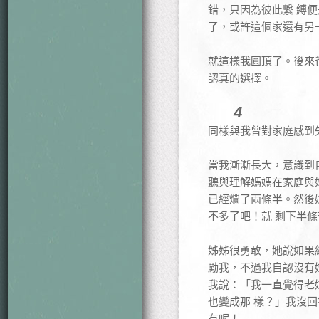
錯，只因為彼此繫 縛
了，或許這個家還有另
就這樣我圓頂了。後來
認真的選擇。
4
同樣與我曾對家庭感到
當我漸漸長大，意識到
聽與理解媽媽在家庭與
已經爛了兩條半。然後
不多了吧！就 剩下半
姊姊很勇敢，她說如果
勵我，不過我自認沒有
我說：「我一直覺得老
也變成那 樣？」我沒
有呢！