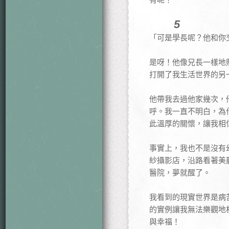
5
「可是學長呢？他和你
是呀！他像兄長一樣地
打開了我生活世界的另
他帶我去過他家幾次，
呼。我一直不明白，為
此溫厚的關懷，讓我相
事實上，我也不是沒有
紗攝影店，沿路看著美
醫院，夢就醒了。
我看到的現實世界是病
的實例讓我無法樂觀地
與幸福！