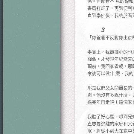
係。但那看不 見的線
書局打烊了，再到便利
直到學佛後，我終於看
3
「你爸爸不反對你出家
事實上，我最擔心的也
關係，才發現年紀漸衰
頂前，我回家省親，那
家後可以做什 麼，我
那是我們父女間最長的
謝。他沒有多說什麼，
過完年再走吧！這個家
我聽了好心酸，想到兄
直想要逃離的家庭和父
眠，將從小到大在家中