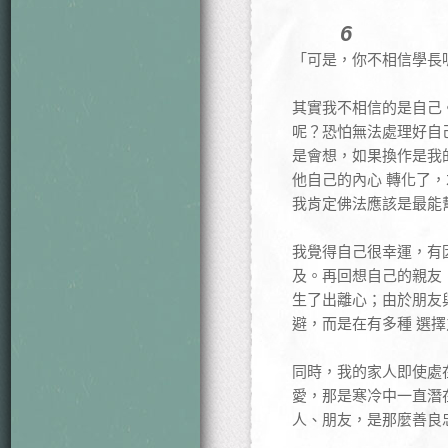
6
「可是，你不相信學長
其實我不相信的是自己
呢？恐怕無法處理好自
是會想，如果換作是我
他自己的內心 轉化了
我肯定佛法應該是最能
我覺得自己很幸運，有
及。再回想自己的親友
生了出離心；由於朋友
避，而是在有多種 選
同時，我的家人即使處
愛，那是寒冷中一直潛
人、朋友，是那麼善良