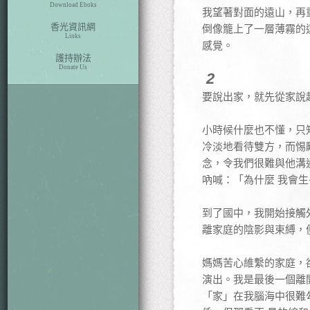
Download Eboks
我望著對面的遠山，再
香光資訊網
倒像籠上了一層薄霧的
Links
感覺。
護持辦法
Donate Us
2
要說出家，就先從家說
小時候什麼也不懂，只
冷淡地看待雙方，而惕
念，令我們很難與他溝
吶喊：「為什麼 我會
到了國中，我開始接觸
離家庭的陰影與束縛，
媽媽苦心維繫的家庭，
演出。我是最後一個離
「家」在我腦海中很難