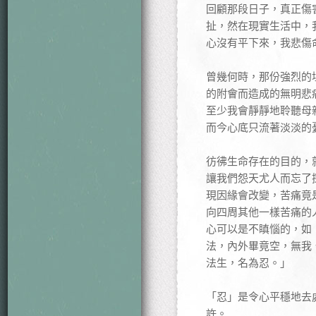
回顧那段日子，真正傷
扯，然在現實生活中，
心沒有平下來，我悲傷
曾幾何時，那份強烈的
的附會而造成的無明悲
至少我會靜靜地聆聽母
而今心底只流著淡淡的
彷彿生命存在的目的，
讓我們怨天尤人而忘了
現因緣會改變，苦痛竟
向四周其他一樣苦痛的
心可以是不瞋惱的，如
法，內外畢竟空，無我
法生，名為忍。」
「忍」是令心平穩地去
許。