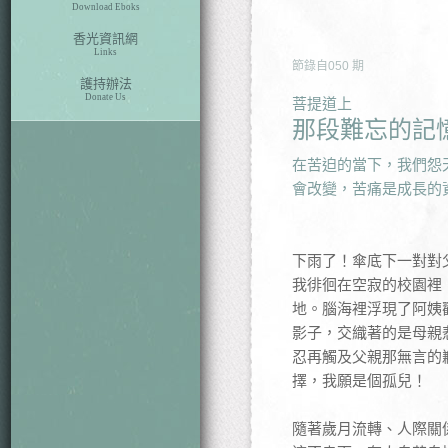
Download Eboks
香光資訊網
Links
節錄自
050
期
護持辦法
Donate Us
菩提道上
那段難忘的記
在苦迫的當下，我們怨
會改變，苦痛是成長的
下雨了！傘底下一對對
我徘徊在空寂的校園裡
地。腦海裡浮現了阿姨
影子，交織著的是母親
忍再觸及父親那無言的
擇，我願是個孤兒！
隨著歲月流轉、人際關