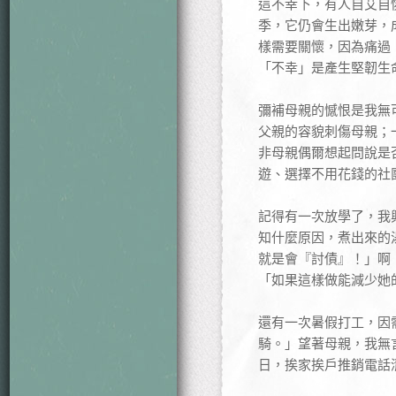
這不幸下，有人自艾自
季，它仍會生出嫩芽，
樣需要關懷，因為痛過
「不幸」是產生堅韌生
彌補母親的憾恨是我無
父親的容貌刺傷母親；
非母親偶爾想起問說是
遊、選擇不用花錢的社
記得有一次放學了，我
知什麼原因，煮出來的
就是會『討債』！」啊
「如果這樣做能減少她
還有一次暑假打工，因
騎。」望著母親，我無
日，挨家挨戶推銷電話