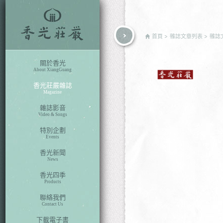
rch
首頁
雜誌文章列表
雜誌
關於香光
About XiangGuang
香光莊嚴雜誌
Magazine
雜誌影音
Video & Songs
特別企劃
Events
香光新聞
News
香光四季
Products
聯絡我們
Contact Us
下載電子書