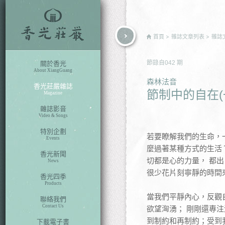
rch
首頁
雜誌文章列表
雜誌
節錄自
042
期
關於香光
About XiangGuang
森林法音
香光莊嚴雜誌
節制中的自在(
Magazine
雜誌影音
Video & Songs
特別企劃
若要瞭解我們的生命，
Events
麼過著某種方式的生活？
香光新聞
切都是心的力量， 都
News
很少花片刻寧靜的時間
香光四季
Products
當我們平靜內心，反觀
聯絡我們
Contact Us
欲望洶湧； 剛剛還專注
到制約和再制約；受到
下載電子書