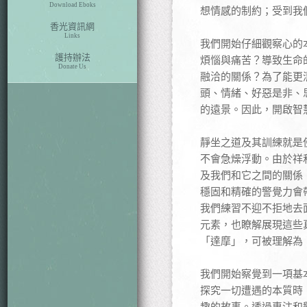
Download Eboks
想情感的制約；受到我
香光資訊網
Links
我們開始仔細觀察心的
護持辦法
煩惱與痛苦？導致生命
Donate Us
融洽的關係？為了能更
頭、情緒、好惡是非、思
的遠景。因此，開啟智
靜坐之道及其訓練就是
不會急燥浮動。由於祥
及我們和它之間的關係
穩固和精確的警覺力會
我們練習不迎不拒地去
元素，也瞭解展現這些真相
「達摩」，可被理解為
我們開始察覺到一項基
探究一切遭遇的本質時
趣的故事。透過專注和