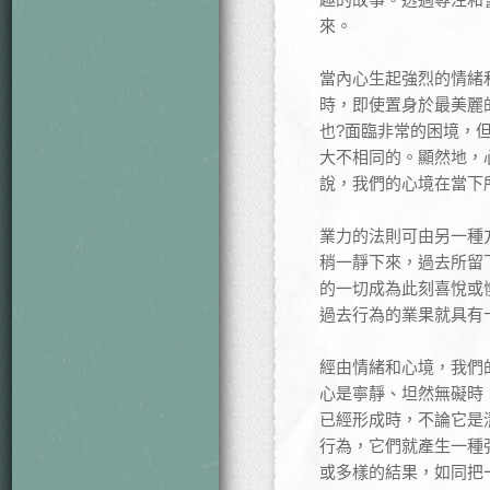
來。
當內心生起強烈的情緒
時，即使置身於最美麗
也?面臨非常的困境，
大不相同的。顯然地，
說，我們的心境在當下
業力的法則可由另一種方
稍一靜下來，過去所留
的一切成為此刻喜悅或
過去行為的業果就具有
經由情緒和心境，我們
心是寧靜、坦然無礙時
已經形成時，不論它是
行為，它們就產生一種
或多樣的結果，如同把