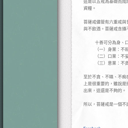
這是以五戒為基礎而成
資糧。
菩薩戒儘管有六重戒與
與不飲酒。菩薩戒含攝
十善可分為身、
（一）身業：不
（二）口業：不
（三）意業：不
至於不貪、不瞋、不痴
上是很重要的，雖說是
出來，這還是不夠的。
所以，菩薩戒是一個不