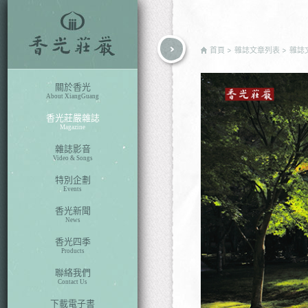
rch
首頁
雜誌文章列表
雜誌
關於香光
About XiangGuang
香光莊嚴雜誌
Magazine
雜誌影音
Video & Songs
特別企劃
Events
香光新聞
News
香光四季
Products
聯絡我們
Contact Us
下載電子書