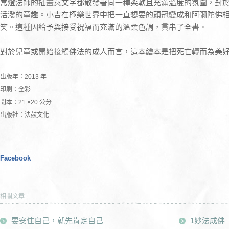
常燈法師的插畫與文字都散發著同一種柔軟且充滿溫度的氛圍，對
活潑的童趣。小吉在極樂世界中把一直想要的頭冠變成和阿彌陀佛
笑。這種因給予與接受祝福而充滿的溫柔色調，貫串了全書。
對於兒童或開始接觸佛法的成人而言，這本繪本是把死亡轉而為美
出版年：2013 年
印刷：全彩
開本：21 ×20 公分
出版社：法鼓文化
Facebook
相關文章
要安住自己，就先肯定自己
1妙法成佛