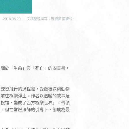
2018.06.20
文稿整理撰寫：宋滌姬 簡伊伶
子關於「生命」與「死亡」的圖畫書，
毛練習飛行的過程裡，受傷被送到動物
樂前往極樂淨土。作者以溫暖的故事及
個祝福，變成了西方極樂世界」，帶領
別，但在常燈法師的引導下，卻成為最