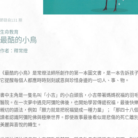
節錄自
131
期
生命教育
最酷的小鳥
作者：釋常燈
《最酷的小鳥》是常燈法師所創作的第一本圖文書，是一本告訴孩
它提醒每個人都應時時刻刻感恩與珍惜身邊的一切人、事、物。
書中主角是一隻名叫「小吉」的小白頭翁，小吉帶著媽媽祝福的羽
醫院。在一次夢中遇見阿彌陀佛後，也開始學習傳遞祝福，最後快
親切的語法，例如「願力就是把祝福變成一種力量」；「那四十八
讀者認識阿彌陀佛與極樂世界。即使故事最後看似是悲傷的死亡離
美麗與喜悅的轉生。