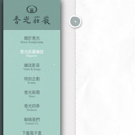
fb
search
關於香光
About XiangGuang
香光莊嚴雜誌
Magazine
雜誌影音
Video & Songs
特別企劃
Events
香光新聞
News
香光四季
Products
聯絡我們
Contact Us
下載電子書