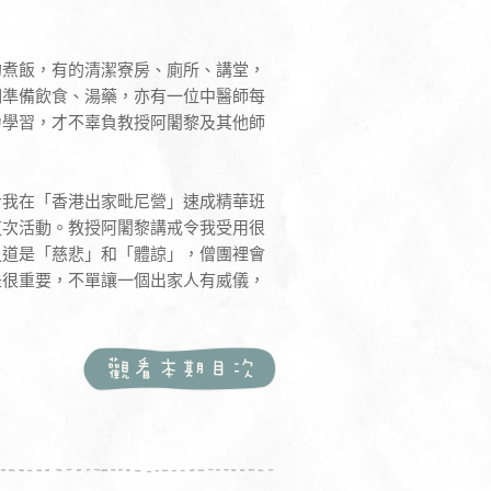
的煮飯，有的清潔寮房、廁所、講堂，
們準備飲食、湯藥，亦有一位中醫師每
力學習，才不辜負教授阿闍黎及其他師
令我在「香港出家毗尼營」速成精華班
這次活動。教授阿闍黎講戒令我受用很
之道是「慈悲」和「體諒」，僧團裡會
是很重要，不單讓一個出家人有威儀，