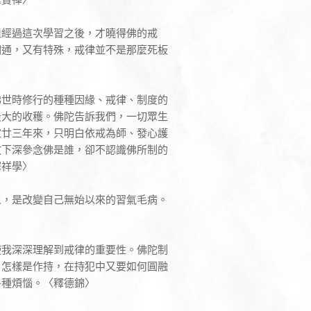
但經過這次學習之後，才曉得佛的戒
相通，又有特殊，戒律並不是那麼死板
佛世時修行的種種因緣、戒律、制度的
最大的收穫。佛陀告訴我們，一切眾生
家廿三年來，只明白依戒為師、發心護
放下深參念佛是誰，卻不認識佛所制的
釋祥學〉
人，是改變自己無始以來的習氣毛病。
使我深深理解到戒律的重要性。佛陀制
，怎樣是作持，在持犯中又要如何圓融
各種煩惱。〈釋德錦〉