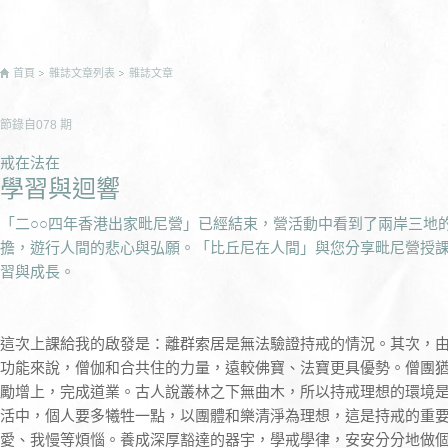
首頁
雜誌文章列表
雜誌文章
節錄自
078
期
戒在法在
學習與迴響
「二○○四年香港出家毗尼營」已經結束，營活動中看到了兩岸三地
擔，遊行人間的悲心與弘願。「比丘尼在人間」與您分享毗尼營授
習與成長。
這次上課給我的啟發是：離群索居是無法驗證持戒的情況。其次，
功能來說，僧伽和合共住的力量，遠較佛寶、法寶更具優勢。僧團
勵增上，完成道業。古人說叢林之下無曲木，所以持戒理想的環境
活中，個人要多犧牲一點，以團體和樂清淨為理想，這是持戒的重
愛、我慢等煩惱。養成深厚豁達的器宇，學戒學律，安安分分地做