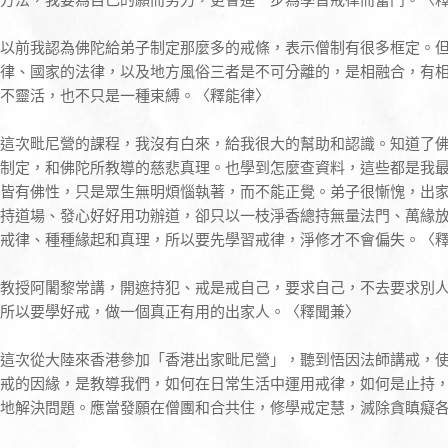
以前我認為佛陀給弟子制定那麼多的戒條，表示僧制有很多框定。
律、國家的法律，以及地方風俗三者是不可分離的，是相融合，有
不靈活，也不只是一種束縛。〈釋能律〉
這次毗尼營的課程，我沒有白來，給我很大的幫助和認識。知道了
制定，和佛陀所教導的慈悲真理。也學到怎麼查資料，這些都是我
皆有佛性，只是眾生無明煩惱執著，而不能正覺。弟子很慚愧，出
持道場、發心好好用功辦道，卻只以一枝淨香總持無量法門、萬緣
戒律、種種緣起和真理，所以要先學習戒律，淨修才不會偏失。〈
教授阿闍黎常講，開遮持犯、戒是戒自己，要求自己，不去要求別
所以要學好戒，做一個真正有用的出家人。〈釋聞兼〉
這次從大陸來香港參加「香港出家毗尼營」，聽到悟因法師講戒，
戒的因緣，是教導我們，如何在日常生活中運用戒律，如何是止持
地解決問題。應當發願在僧團和合共住，修學戒定慧，滅除貪瞋癡