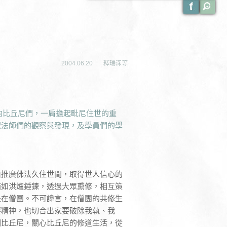
2004.06.20
釋瑞深等
的比丘尼們，一肩擔起毗尼住世的重
課法師們的觀察與發現，及學員們的學
由推廣佛法久住世間，取得世人信心的
猶如洪爐錘鍊，透過大眾熏修，相互策
是在僧團。不可諱言，在僧團的共修生
要精神，也切合出家要破除我執、我
個比丘尼，關心比丘尼的修道生活，從