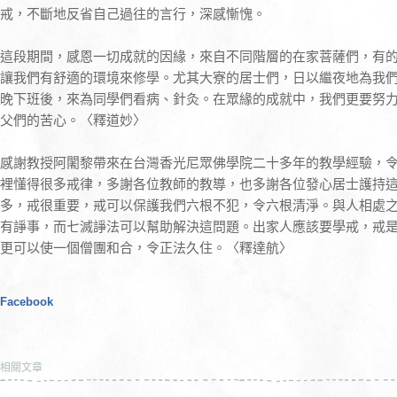
戒，不斷地反省自己過往的言行，深感慚愧。
這段期間，感恩一切成就的因緣，來自不同階層的在家菩薩們，有
讓我們有舒適的環境來修學。尤其大寮的居士們，日以繼夜地為我
晚下班後，來為同學們看病、針灸。在眾緣的成就中，我們更要努
父們的苦心。〈釋道妙〉
感謝教授阿闍黎帶來在台灣香光尼眾佛學院二十多年的教學經驗，
裡懂得很多戒律，多謝各位教師的教導，也多謝各位發心居士護持
多，戒很重要，戒可以保護我們六根不犯，令六根清淨。與人相處
有諍事，而七滅諍法可以幫助解決這問題。出家人應該要學戒，戒
更可以使一個僧團和合，令正法久住。〈釋達航〉
Facebook
相關文章