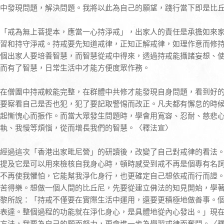
中發現問題，解決問題。我將以此為自己的願望，踐行當下即是比
「戒為無上菩提本，應當一心持淨戒」，出家人的責任是承擔如來
習和持守淨戒。持戒要先知道戒律，正知正解戒律，如理作意而修
個出家人要培養智慧，而智慧從戒中得來，透過持戒能攝諸妄想、
而有了智慧，日常生活中才能方便度眾作務。
在僧團中持戒較能完整，在群體中共修才能發現自身問題，看到好
要察看自己是否也犯，犯了要記取警惕而改正。凡夫都有懈怠的時
起慚愧心而振作。而當大眾發生問題時，學會用寬容、忍耐、慈悲
執、我慢等煩惱，從而增長我們的智慧。〈釋法宣〉
經過這次「香港出家毗尼營」的研讀後，改變了自己對戒律的看法
提及它是可以用來檢核自我身心時，頓時感受到戒不再是個專有名
不再使我懼怕，它能幫我淨化身行，也更確定自己想依戒而行而證
苦得樂。想做一個人間的比丘尼，先要從建立佛法的知見開始，學
黎所說：「持戒不僅要在實際生活中運用，還要更積極地做善事。
表達。整個過程的功能就在淨化身心，是具體地從內心發出。」現
方法，我要為自己的願而努力，更會進一步為學習戒律而奮鬥。〈