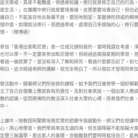
這次學戒，真是千載難逢，得遇善知識。修行就是修正自己的行為
是生活。」在團體中修行就是要增善緣，女眾更要培養自己，但也
護自己，不能盲目地去執著不放，要因地制宜，掌握佛陀持戒的精
個中道，如理如法修行。而透過學戒，處理自己多煩惱的心，修行
理。〈釋傳德〉
參加「香港出家毗尼營」是一位戒兄通知我的，當時我還在考慮，
也可以學，不一定要來參加毗尼營吧！但經過這兩個星期的學習，
看過一遍就算了，並沒有深入了解和研究，看過什麼都忘記了。如
明白，這次經過老師的講解，就完全明白了。所以現在才發現到參
營活動中，隨著師父們所安排的課程，給予我們日後修學一個好模
立了自己在僧團上應該負有的責任，及對社會來說，一個出家人應
教的認識。從而將佛陀的教法深入社會大眾的心裡，改善我們社會
中。
上課中，除教授阿闍黎培育尼眾的悲願令我感動外，師父們在授課
心，用心地學習。我們學員來自五湖四海，但言語障礙不能阻礙大
定慧三無漏學，是出家人的基礎，亦勉勵我們要時時栽培自己，能