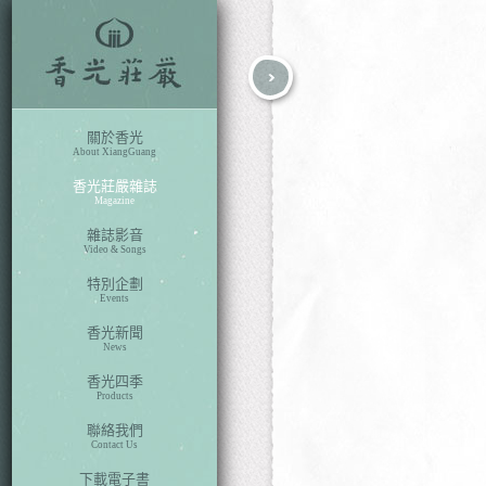
fb
search
關於香光
About XiangGuang
香光莊嚴雜誌
Magazine
雜誌影音
Video & Songs
特別企劃
Events
香光新聞
News
香光四季
Products
聯絡我們
Contact Us
下載電子書