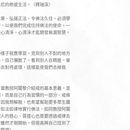
丘尼的修道生活。〈釋瑞深〉
家業、弘揚正法，令佛法久住，必須學
持，以使我們完成住持佛法的使命。一
使心清淨，心清淨才能開發無漏智慧。
的樣子就應學習，見到別人不對的地方
候，自己懶散了，看到別人在精進，會
心去對待處理，這樣能使我們去掉我
。當教授阿闍黎介紹戒的基本意義，並
詞，而是自己行為習慣的一部分，戒條
。因我想解脫，也希望幫助更多眾生離
著如法如律地實行佛法，如同教授阿闍
個人的慈心、菩提心也是要透過戒律去
在雖然才剛開始，但很高興自己找到了
釋賢禪〉