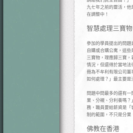
九七年之前的靈活，他
在調整中！
智慧處理三寶物
參加的學員提出的問題
自購或合購公寓，這些
三寶物，理應歸三寶，
情況，但還得於當地法
冊為不牟利有限公司董
如何處理？」最主要是
問題中問最多的還有一
果、分襯、分利養嗎？
務，職員要給薪資是「
制的範圍，不只是分果
佛教在香港