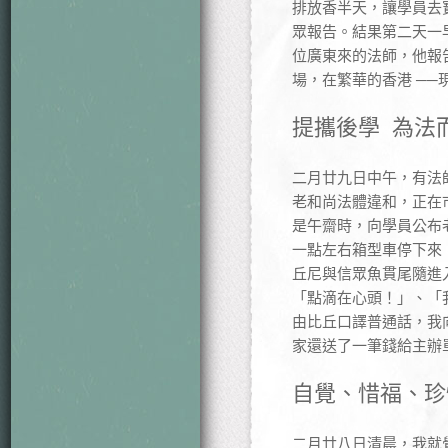
排放香半天，讓學員去
眾報告。結果第二天一
位廣東來的法師，他報
場，在繁華的香港 ─
提攜後學 為法
二月廿九日中午，有法
老和尚法體違和，正在
是午齋時，向學員公布
一點左右箱型車停下來
丘尼與信眾魚貫尾隨進
「點滴在心頭！」、「
由比丘口譯普通話，我
家還送了一筆錢給主辦
自覺、惜福、珍
二月廿八日清晨，我就