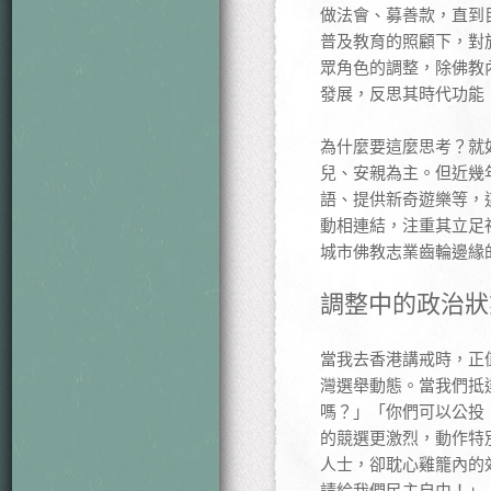
做法會、募善款，直到
普及教育的照顧下，對
眾角色的調整，除佛教
發展，反思其時代功能
為什麼要這麼思考？就
兒、安親為主。但近幾
語、提供新奇遊樂等，
動相連結，注重其立足
城市佛教志業齒輪邊緣
調整中的政治狀
當我去香港講戒時，正
灣選舉動態。當我們抵
嗎？」「你們可以公投
的競選更激烈，動作特
人士，卻耽心雞籠內的
請給我們民主自由！」