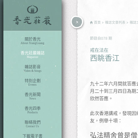
rch
首頁
雜誌文章列表
雜誌
節錄自
078
期
關於香光
About XiangGuang
戒在法在
香光莊嚴雜誌
西眺香江
Magazine
雜誌影音
Video & Songs
特別企劃
九十二年六月間就答應
Events
月二十到三月四日為期
香光新聞
欣然答應。
News
香光四季
此次香港講戒，發現因
Products
友，例舉十項：
聯絡我們
Contact Us
弘法精舍曾是僧
下載電子書