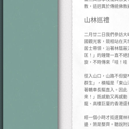
教，這迥異於傳統佛教
山林巡禮
二月廿二日我們參訪大
國觀光客，競相站在天
居士帶領，沿著林蔭蔽
匡！」的鐘聲一直不絕
旋，不時傳來「哇！哇
徑入山口，山路不但變
群生」，橫幅是「東山
著轎車長驅直入。因此
來！」既感動又再感動
龍、高樓巨廈的香港還
經一個小時才抵達寶林
邊，煞是整齊。聽說附