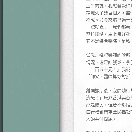
上午的課，我愈發覺得
揚地死了幾百個人，整
不成。如今來港已過十
一聽就說：「我們都看
幫忙聯絡，馬上掛好號
它不是綜合醫院，是私
當我走進楊醫師的診所
情況，說是結膜炎，拿
「二百五十元！」我說
「師父，醫師算你對折
離開診所後，我問隨行
濟急！」原來香港與台
然是便民，但若不珍惜
由行政部門為全民福祉
人的共住問題。