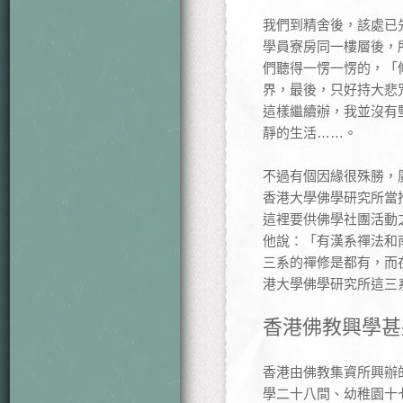
我們到精舍後，該處已
學員寮房同一樓層後，
們聽得一愣一愣的，「
界，最後，只好持大悲
這樣繼續辦，我並沒有
靜的生活……。
不過有個因緣很殊勝，
香港大學佛學研究所當
這裡要供佛學社團活動
他說：「有漢系禪法和
三系的禪修是都有，而
港大學佛學研究所這三
香港佛教興學甚
香港由佛教集資所興辦
學二十八間、幼稚園十