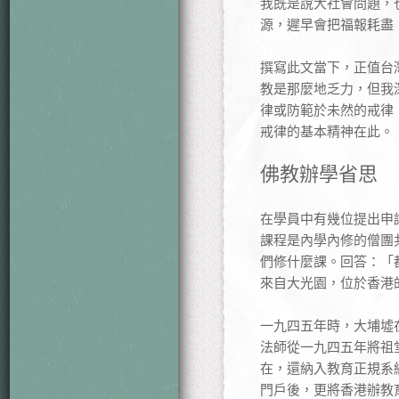
我既是說大社會問題，
源，遲早會把福報耗盡
撰寫此文當下，正值台
教是那麼地乏力，但我
律或防範於未然的戒律
戒律的基本精神在此。
佛教辦學省思
在學員中有幾位提出申
課程是內學內修的僧團
們修什麼課。回答：「
來自大光園，位於香港
一九四五年時，大埔墟
法師從一九四五年將祖
在，還納入教育正規系
門戶後，更將香港辦教