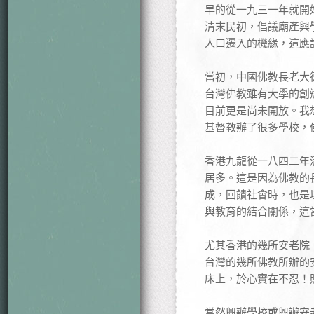
早的從一九三一年就開
清末民初，倡議廟產興
人口遷入的機緣，這應
當初，中國佛教長老大
台灣佛教雖有大學的創
目前更是尚未開放。我
基督教辦了很多學校，
香港九龍從一八四二年
居多。這是因為佛教的
成，回饋社會時，也是
與教育的結合關係，這
尤其香港的幾所安老院
台灣的幾所佛教所辦的
床上，於心實在不忍！
當然興辦學校或興辦安