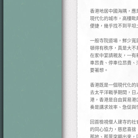
香港地居中國海隅，應
現代化的城市，高樓毗
便捷，幾乎找不到平坦
一般寺院道場，鮮少寬
頓得有秩序，真是大不
在家中宴請親友，一有
車昂貴、停車位昂貴、
要著想。
香港既是一個現代化的
去太平洋戰爭期間，日
港，香港是自由貿易港
奏是講求效率、急促與
回首檢視僧人建寺的社
的同心協力，慈悲喜捨
那地、那景突顯出來，