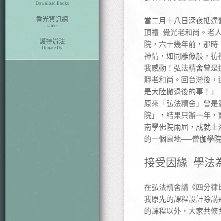
Download Eboks
香光資訊網
當二月十八日深夜抵達
Links
頂禮 覺光老和尚。老
護持辦法
院，六十幾年前，那時
Donate Us
神情，如同雕像般，彷
我感動！弘法精舍曾是
靜老和尚。回台灣後，
是大陸撤退後的事！」
原來「弘法精舍」曾是
院」，結果只辦一年，
南學佛院兩屆，成就上
的一個園地──僧伽學
接受因緣 學法
在弘法精舍講《四分律
我原先的課程設計除講
的課程以外，大家共修