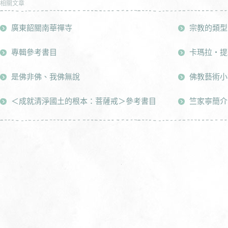
相關文章
廣東韶關南華禪寺
宗教的類型
專輯參考書目
卡瑪拉‧提雅瓦
是佛非佛、我佛無說
佛教藝術小
＜成就清淨國土的根本：菩薩戒＞參考書目
竺家寧簡介