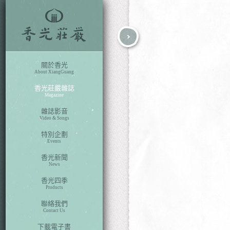
fb
search
關於香光
About XiangGuang
香光莊嚴雜誌
Magazine
雜誌影音
Video & Songs
特別企劃
Events
香光新聞
News
香光四季
本期目次
Products
聯絡我們
Contact Us
下載電子書