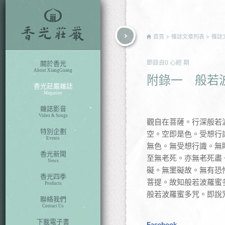
rch
首頁
雜誌文章列表
雜誌
節錄自
0 心經
期
關於香光
About XiangGuang
附錄一 般若
香光莊嚴雜誌
Magazine
雜誌影音
Video & Songs
觀自在菩薩。行深般若
特別企劃
空。空即是色。受想行
Events
無色。無受想行識。無
香光新聞
至無老死。亦無老死盡
News
礙。無罣礙故。無有恐
香光四季
菩提。故知般若波羅蜜
Products
般若波羅蜜多咒。即說
聯絡我們
Contact Us
下載電子書
Facebook