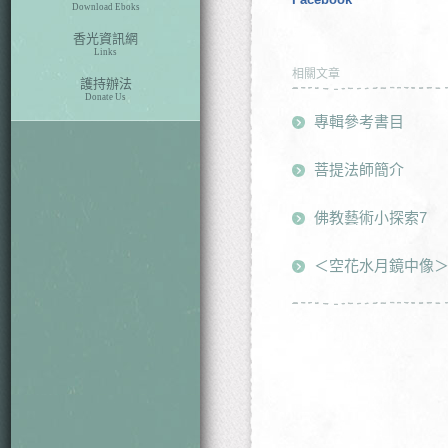
Download Eboks
香光資訊網
Links
相關文章
護持辦法
Donate Us
專輯參考書目
菩提法師簡介
佛教藝術小探索7
＜空花水月鏡中像