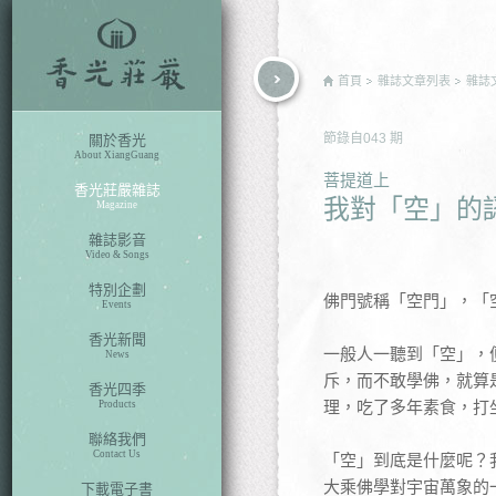
rch
首頁
雜誌文章列表
雜誌
節錄自
043
期
關於香光
About XiangGuang
菩提道上
香光莊嚴雜誌
我對「空」的
Magazine
雜誌影音
Video & Songs
特別企劃
佛門號稱「空門」，「
Events
香光新聞
一般人一聽到「空」，
News
斥，而不敢學佛，就算
香光四季
理，吃了多年素食，打
Products
聯絡我們
Contact Us
「空」到底是什麼呢？
大乘佛學對宇宙萬象的
下載電子書