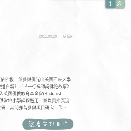
2011.03.20
編輯組
皈依佛教，並參與佛光山美國西來大學
故道白雲》╱《一行禪師說佛陀故事》
邀加入英國佛教教育基金會(Buddhist
教教材，以供當地小學課程選用，並負責推廣流
主管，其間亦曾參與項目研究工作。