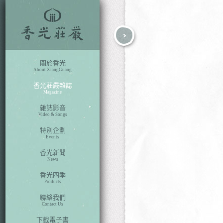
fb
search
關於香光
About XiangGuang
香光莊嚴雜誌
Magazine
雜誌影音
Video & Songs
特別企劃
Events
香光新聞
News
香光四季
Products
聯絡我們
本期目次
Contact Us
下載電子書