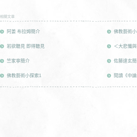
相關文章
阿姜 布拉姆簡介
佛教藝術小
若欲聽見 即得聽見
＜大悲懺與
竺家寧簡介
佐藤達玄簡
佛教藝術小探索1
閱讀《中論