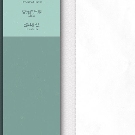
Download Eboks
香光資訊網
Links
護持辦法
Donate Us
本期目次