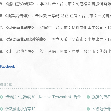
5. 《廬山慧遠研究》，李幸玲著，台北市：萬卷樓圖書股份有限公
6.《新譯高僧傳》，朱恒夫 王學鈞 趙益 注譯，台北市：三民書局
7. 《魏晉南北朝史》，張儐生，台北市：幼獅文化事業公司，19
8. 《魏晉南北朝佛教論叢》，方立天著，北京市：中華書局，198
9. 《比丘尼傳全集》，梁．寶唱，民國．震華，台北市：佛教出版
Facebook
相關文章
卡瑪拉‧提雅瓦妮（Kamala Tiyavanich）簡介
孤獨的智者
佛教藝術小探索12
＜淺述佛像