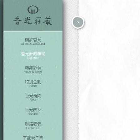
fb
search
關於香光
About XiangGuang
香光莊嚴雜誌
Magazine
雜誌影音
Video & Songs
特別企劃
Events
香光新聞
News
香光四季
Products
聯絡我們
Contact Us
下載電子書