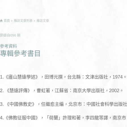
首頁
雜誌文章列表
雜誌文章
節錄自
096
期
參考資料
專輯參考書目
1.《廬山慧遠學述》，田博元撰，台北縣：文津出版社，1974
2. 《慧遠評傳》，曹虹著，江蘇省：南京大學出版社，2002。
3. 《中國佛教史》，任繼愈主編，北京市：中國社會科學出版社，
4.《佛教征服中國》，「荷蘭」許理和著，李四龍等譯，南京市：