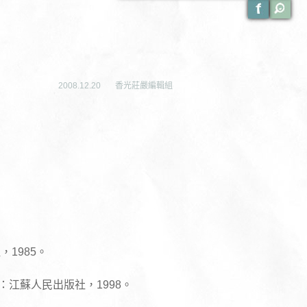
2008.12.20
香光莊嚴編輯組
。
1985。
江蘇人民出版社，1998。