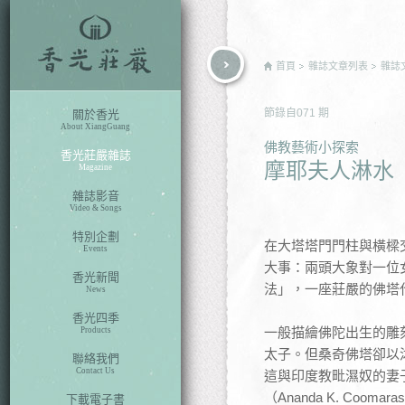
rch
首頁
雜誌文章列表
雜誌
節錄自
071
期
關於香光
About XiangGuang
佛教藝術小探索
香光莊嚴雜誌
摩耶夫人淋水
Magazine
雜誌影音
Video & Songs
特別企劃
在大塔塔門門柱與橫樑
Events
大事：兩頭大象對一位
香光新聞
法」，一座莊嚴的佛塔
News
香光四季
一般描繪佛陀出生的雕
Products
太子。但桑奇佛塔卻以
聯絡我們
Contact Us
這與印度教毗濕奴的妻子
（Ananda K. Coo
下載電子書