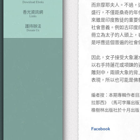
Download Eboks
而非摩耶夫人。不過，
香光資訊網
盛行，不僅距桑奇的年
Links
來雖是印度教徒的重要
護持辦法
社會意義。例如古印度
Donate Us
冊立為太子的人頭上，
是呼應這個普遍的社會
因此，女子接受大象灑
以右手持蓮花或項鍊的
雕刻中，兩頭大象的背
表現，所以也可能是佛
編者按：本期專輯作者目
拉那西》（馬可孛羅出版
橡樹林出版社於十月出版
Facebook