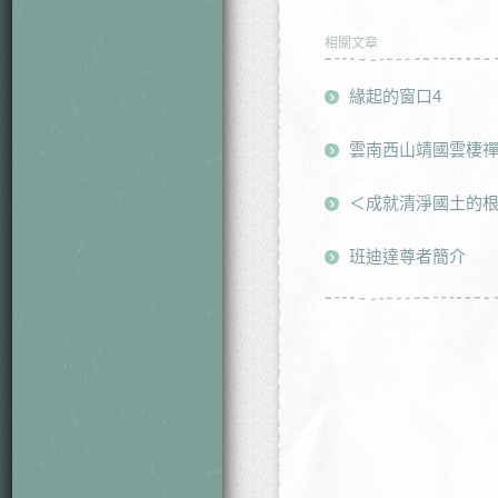
相關文章
緣起的窗口4
雲南西山靖國雲棲
＜成就清淨國土的
班迪達尊者簡介