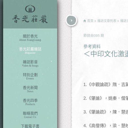
rch
首頁
雜誌文章列表
雜誌
節錄自
095
期
關於香光
About XiangGuang
參考資料
香光莊嚴雜誌
＜中印文化激
Magazine
雜誌影音
Video & Songs
特別企劃
Events
1.《中觀論疏》隋．吉
香光新聞
News
2.《肇論》，姚秦．僧
香光四季
Products
3.《肇論疏》，陳．慧
聯絡我們
Contact Us
4.《高僧傳》，梁．慧
下載電子書