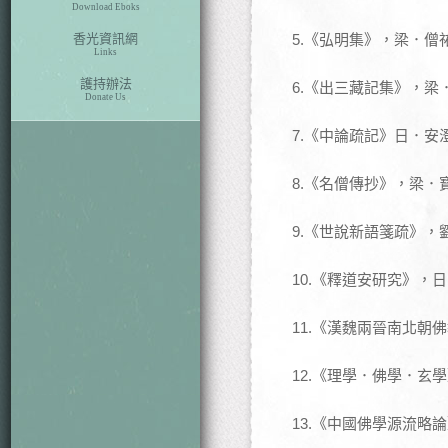
Download Eboks
香光資訊網
5.《弘明集》，梁．僧
Links
護持辦法
6.《出三藏記集》，梁
Donate Us
7.《中論疏記》日．安
8.《名僧傳抄》，梁．
9.《世說新語箋疏》，
10.《釋道安研究》，
11.《漢魏兩晉南北朝
12.《理學．佛學．玄
13.《中國佛學源流略