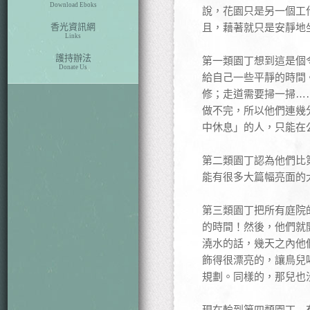
Download Eboks
說，花園只是另一個工
香光資訊網
且，藉著就只是安靜地
Links
護持辦法
第一類園丁想到這是個
Donate Us
給自己一些平靜的時間
修；走道需要掃一掃…
做不完，所以他們連幾
中休息」的人，只能在
第二類園丁認為他們比
能有很多大篇幅亮面的
第三類園丁把所有庭院
的時間！然後，他們就
澆水的話，幾天之內他
飾得很漂亮的，讓鳥兒
規劃。同樣的，那兒也
現在輪到第四類園丁—