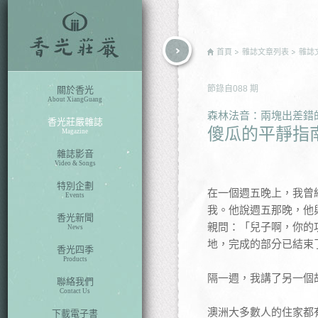
rch
首頁
雜誌文章列表
雜誌
節錄自
088
期
關於香光
About XiangGuang
森林法音：兩塊出差錯
香光莊嚴雜誌
傻瓜的平靜指
Magazine
雜誌影音
Video & Songs
特別企劃
在一個週五晚上，我曾
Events
我。他說週五那晚，他
香光新聞
親問：「兒子啊，你的
News
地，完成的部分已結束
香光四季
Products
隔一週，我講了另一個
聯絡我們
Contact Us
澳洲大多數人的住家都
下載電子書