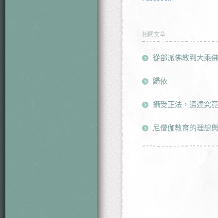
相關文章
從部派佛教到大乘
歸依
攝受正法，通達究竟
尼僧伽教育的理想