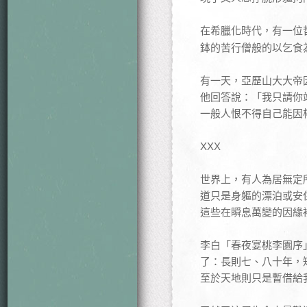
在希臘化時代，有一位
鉢的苦行僧般的以乞食
有一天，亞歷山大大帝
他回答說：「我只請你
一般人恨不得自己能因
XXX
世界上，有人為居無定
道只是身軀的漂泊或安住
這些在瞬息萬變的因緣
李白「春夜宴桃李園序
了：長則七、八十年，
至於天地則只是暫借給