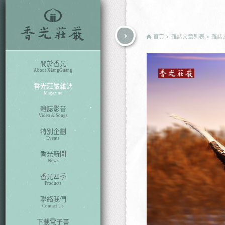
rch
首頁
雜誌文章列表
雜誌
關於香光
About XiangGuang
香光莊嚴雜誌
Magazine
雜誌影音
Video & Songs
特別企劃
Events
香光新聞
News
香光四季
Products
聯絡我們
Contact Us
下載電子書