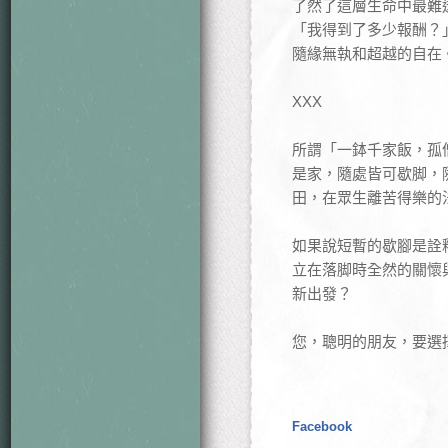
了然了這層生命中最難
「我得到了多少報酬？
隨緣無執和超越的自在
XXX
所謂「一鉢千家飯，孤
是家，隨處皆可歇脚，
田，在眾生離苦得樂的
如果說短暫的歇腳是詮
立在落脚時全然的關懷
新出發？
您，聰明的朋友，要選
Facebook