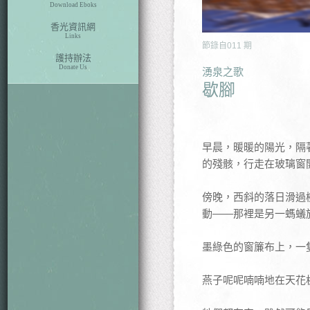
Download Eboks
香光資訊網
Links
節錄自
011
期
護持辦法
Donate Us
湧泉之歌
歇腳
早晨，暖暖的陽光，隔
的殘骸，行走在玻璃窗
傍晚，西斜的落日滑過
動——那裡是另一螞蟻
墨綠色的窗簾布上，一
燕子呢呢喃喃地在天花