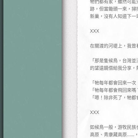
牠們都有家，雖然可能只
跡，但當鋤頭一來，掃
新巢，沒有人知道下一
XXX
在關渡的河堤上，我曾
「那是隻候鳥，台灣並
的望遠鏡借給我分享，
「牠每年都會回來一次
「牠每年都會飛回來嗎
「嗯！除非死了，牠都會
XXX
如候鳥一般，游牧民族
高原、青康藏高原...