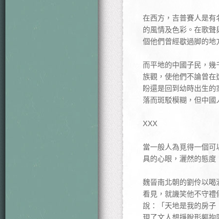
在西方，吉普賽人是有
的風情及色彩。在歌聲
個他們曾經歇過脚的地
而平地的中國子民，幾
族觀，使他們不論曾在
盼還是回到幼時出生的
落而斑駁模糊，但中國
XXX
當一般人為覓得一個可
具的心眼，灑然的態度
魏晉南北朝的劉伶以喝
看見，就譏笑他不守禮
說：「天地是我的房子
現了文人想掙脫形軀拘