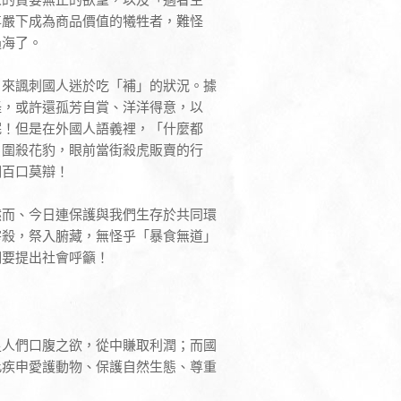
尊嚴下成為商品價值的犧牲者，難怪
過海了。
」來諷刺國人迷於吃「補」的狀況。據
怪，或許還孤芳自賞、洋洋得意，以
呢！但是在外國人語義裡，「什麼都
戶圍殺花豹，眼前當街殺虎販賣的行
們百口莫辯！
然而、今日連保護與我們生存於共同環
宰殺，祭入腑藏，無怪乎「暴食無道」
們要提出社會呼籲！
足人們口腹之欲，從中賺取利潤；而國
此疾申愛護動物、保護自然生態、尊重