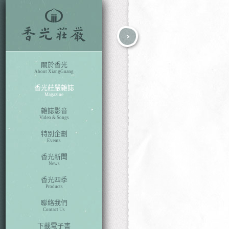
fb
search
關於香光
About XiangGuang
香光莊嚴雜誌
Magazine
雜誌影音
Video & Songs
特別企劃
Events
香光新聞
News
香光四季
Products
聯絡我們
Contact Us
下載電子書