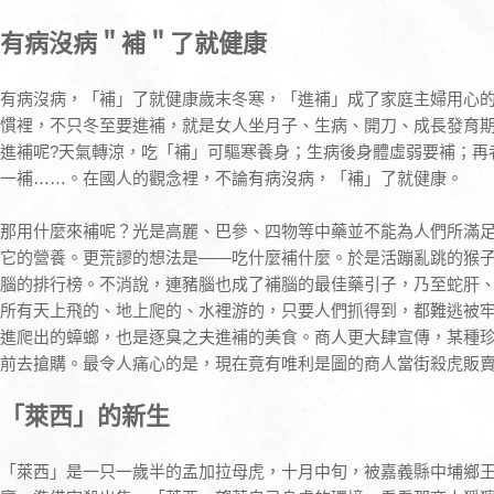
有病沒病＂補＂了就健康
有病沒病，「補」了就健康歲末冬寒，「進補」成了家庭主婦用心
慣裡，不只冬至要進補，就是女人坐月子、生病、開刀、成長發育
進補呢?天氣轉涼，吃「補」可驅寒養身；生病後身體虛弱要補；再
一補……。在國人的觀念裡，不論有病沒病，「補」了就健康。
那用什麼來補呢？光是高麗、巴參、四物等中藥並不能為人們所滿
它的營養。更荒謬的想法是——吃什麼補什麼。於是活蹦亂跳的猴
腦的排行榜。不消說，連豬腦也成了補腦的最佳藥引子，乃至蛇肝
所有天上飛的、地上爬的、水裡游的，只要人們抓得到，都難逃被
進爬出的蟑螂，也是逐臭之夫進補的美食。商人更大肆宣傳，某種
前去搶購。最令人痛心的是，現在竟有唯利是圖的商人當街殺虎販
「萊西」的新生
「萊西」是一只一歲半的孟加拉母虎，十月中旬，被嘉義縣中埔鄉