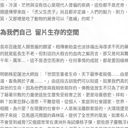
張、冷漠、茫然與沒有信心是現代人普偏的疾病，這些都不是虎骨
類遺傳學來說，「虎父生虎子」尚且都非定論，人們的毅力、耐力
質，又那裡是吃了動物的屍骨可以「進補」的呢？
為我們自己 留片生存的空間
長命百歲是人類普遍的願望。相傳秦始皇也派徐福出海尋求不死的
的就是能長生不老，但對這四大假合的血肉之軀而言，那又是何其
千年、萬年…，這不是憑空而來的，任何事情的成就，都是要因緣
明朝株宏蓮池大師說︰「世間至重者生命，天下最慘者殺傷……由
湯，畜魚興於子產……。」由這段古訓我們可以知道，如果我們真
其他的生命，因為他們是與我相依相存的。佛教徒放生不只為了祈
了藉著宗教的力量使這些生靈免受殺害之苦，更是培養慈悲、祥和
幹？如果您靜心澄思，不難發現，從個人、家庭到社會國家、世界
相關，為什麼？在現實的社會中，人是無法離群索居的，大環境遭
例子來說︰亞馬遜河周圍的森林區，提供了全世界的氧氣，如果有
不會受到威脅?又俄國常常在澳洲外海試爆核子彈，那些原子塵飄浮