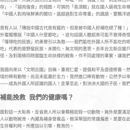
存」、「弱肉強食」的殘酷，可憐的「長須鯨」就在國人藐視生命
「中國人對肉味鮮美的關切。遠超過對生命尊重」的諷語，要飄洋
曾有人以「傳說中國古代是有龍的，但是被中國人好補吃絕了種！
外電報導說「中國人什麼都吃」，這句話國人聽起來可能不覺得奇
「懂得吃的民族」的美譽引以為傲——我們能吃外國人所不能吃的
吃」代表的是野蠻民族，未開化、無文明的意思。去年台北新店獵
徑，及對兩條同時面臨生命抉擇的鯨魚，作不同處理的事實，讓我
我國向來以「文明古國」自稱，重視仁愛、提倡和平及道德修養，
境的稀有動物，尚且未能盡於全力，竟然進口稀有動物，公然予以
——成為外國人所認識的國人！走筆至此，對泱泱大國的子民，我
補能挽救 我們的健康嗎？
面對這一大恥辱，反省商人所以會積極扼殺一切動物，無外是要滿
人以動物屍骨、內藏為補身營養品，根深蒂固的常識偏差，是要在
生存權利時，所應加以引導、教育的。