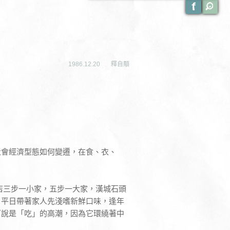
1986.12.20
釋自顒
社會經濟型態如何變遷，在食、衣、
店三步一小家，五步一大家，漢城石頭
。平日帶著家人先淺嗜新鮮口味，逢年
可說是「吃」的高潮，因為它環繞著中