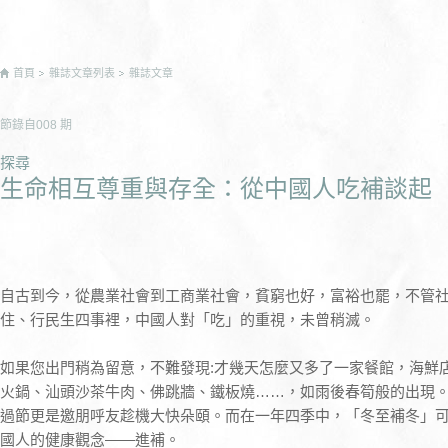
首頁
雜誌文章列表
雜誌文章
節錄自
008
期
探尋
生命相互尊重與存全：從中國人吃補談起
自古到今，從農業社會到工商業社會，貧窮也好，富裕也罷，不管
住、行民生四事裡，中國人對「吃」的重視，未曾稍滅。
如果您出門稍為留意，不難發現:才幾天怎麼又多了一家餐館，海鮮
火鍋、汕頭沙茶牛肉、佛跳牆、鐵板燒……，如雨後春筍般的出現
過節更是邀朋呼友趁機大快朵頤。而在一年四季中，「冬至補冬」
國人的健康觀念——進補。