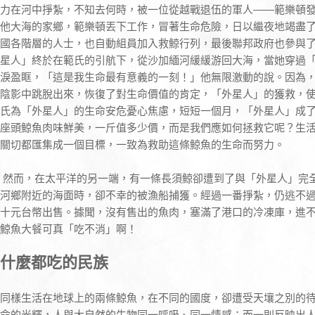
力在河中掙紮，不知去何時，被一位從越戰退伍的軍人——範樂頓
他大海的家鄉，範樂頓丟下工作，冒著生命危險，日以繼夜地竭盡
國各階層的人士，也自動組員加入救鯨行列，最後聯邦政府也參與
星人」終於在範氏的引航下，從沙加緬河緩緩游回大海，當她穿過
淚盈眶，「這是我生命最有意義的一刻！」他無限激動的說。因為
陰影中跳脫出來，恢復了對生命價值的肯定，「外星人」的獲救，
氏為「外星人」的生命安危憂心焦慮，短短一個月，「外星人」成
座頭鯨魚肉味鮮美，一斤值多少價，而是我們應如何拯救它呢？生活
關切都匯集成一個目標，一致為救助這條鯨魚的生命而努力。
然而，在太平洋的另一端，有一條長須鯨卻遭到了與「外星人」完
河鄉附近的海面時，卻不幸的被漁船捕獲。經過一番掙紮，仍逃不
十元台幣出售。據聞，沒有售出的魚肉，塞滿了港口的冷凍庫，進
鯨魚大餐可真「吃不消」啊！
什麼都吃的民族
同樣生活在地球上的兩條鯨魚，在不同的國度，卻遭受天壤之別的
命的光輝，人與大自然的生物同一呼吸、同一情感；而一則反映出