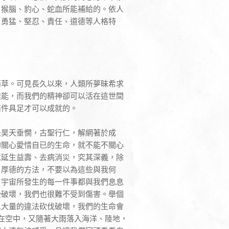
、猴腦、豹心、蛇血所能補給的。依人
、勇猛、堅忍、責任、道德等人格特
藥草。可見長久以來，人類所夢昧希求
難能，而我們的精神卻可以活在這世間
條件具足才可以成就的。
是昊天垂憫，古聖行仁，解網著於成
的關心愛惜自已的生命，就不能不關心
求延生益壽、去病消災，究其深義，除
、厚德的方法，不要以為這些與我何
、宇宙所發生的每一件事都與我們息息
受破壞，我們也很難不受到傷害。舉個
人大量的違法砍伐破壞，我們的生命會
在空中，又隨著大雨落入海洋、陸地，