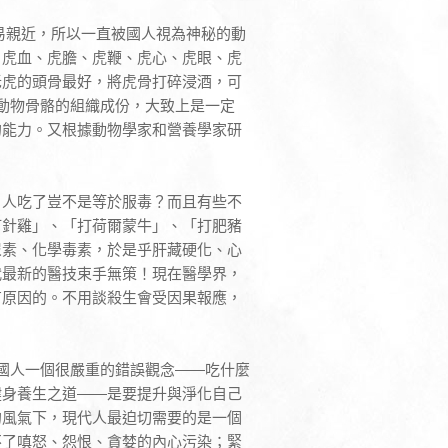
易親近，所以一直被國人視為神秘的動
、虎血、虎膽、虎鞭、虎心、虎眼、虎
老虎的頭骨最好，將虎骨打碎浸酒，可
動物骨骼的組織成份，大致上是一定
的能力。又根據動物學家和營養學家研
，人吃了豈不是等於服毒？而且有些不
打針雞」、「打荷爾蒙牛」、「打肥豬
尿素、化學毒素，於是乎肝藏硬化、心
代最新的醫技束手無策！現在醫學界，
有原因的。不用談殺生會受因果報應，
國人一個很嚴重的錯誤觀念——吃什麼
健身養生之道——是要提升與淨化自己
的風氣下，現代人最迫切需要的是一個
不了嗔怒、怨恨、貪婪的內心污染；緊