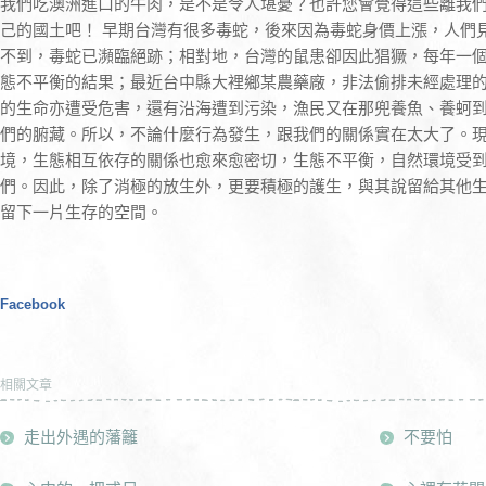
我們吃澳洲進口的牛肉，是不是令人堪憂？也許您會覺得這些離我
己的國土吧！ 早期台灣有很多毒蛇，後來因為毒蛇身價上漲，人們
不到，毒蛇已瀕臨絕跡；相對地，台灣的鼠患卻因此猖獗，每年一
態不平衡的結果；最近台中縣大裡鄉某農藥廠，非法偷排未經處理
的生命亦遭受危害，還有沿海遭到污染，漁民又在那兜養魚、養蚵
們的腑藏。所以，不論什麼行為發生，跟我們的關係實在太大了。
境，生態相互依存的關係也愈來愈密切，生態不平衡，自然環境受
們。因此，除了消極的放生外，更要積極的護生，與其說留給其他
留下一片生存的空間。
Facebook
相關文章
走出外遇的藩籬
不要怕