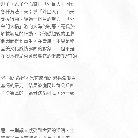
發現了，為了全心幫忙「外星人」回到
了各種方法，來引導「外星人」，而美
了支援行動。經過一個月的努力，「外
「金門大橋」游向大海的剎那，範氏熱
，解救鯨魚的行動，令他從越戰的噩夢
使他因而得到重生。在當時，不只是範
了全美文化感情認同的對象——但不是
在淡水裡是否會影響它的健康?所有的
全不同的命運。當它悠閒的游過澎湖白
過無情的屠刀，結果被漁民以每公斤四
不了冷凍庫的，還分送給村民，這一頓
待遇。一則讓人感受到世界的溫暖、生
人的貪婪無止的欲望，以及「適者生