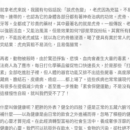
就拿老虎來說，我國有句俗話說:「談虎色變」，老虎因為兇猛，不
物。連帶的，也認為它的身體各部分都有著神奇治病的功效。虎骨
牙等。全都成了珍貴的藥材。其中最著名的就是虎骨。一般傳說、
以強筋活血，又能治風濕，但是效果如何?卻是眾說紛紜。其實所有
的，不能說老虎威猛，就以為它的骨骼浸酒，喝了便具有異於常人
究結果︰虎肉質粗不易消化，且易傷腸胃。
再者，動物被殺時，由於驚恐掙紮、悲憤、血肉會產生大量的毒素
法商人為了應市，每日打化學藥品催促牲口快速長大，於是那些「
素」全部吃進肚子裡，但人體的器官功能又排不出這些屍毒、高度
藏病、膽結石、皮膚病、癌症……都上場了。這些疾病也常常讓現
有很多在提倡減少肉食，甚至進一步推動「素食保健運動」不是沒
這樣慢性自殺，就叫我們受不了了！
什麼叫做健康呢？肥胖的外表？健全的四肢？還是正常的五藏六腑?
補什麼——以為健康是由日常的飲食之外進補而得，忽略了積極的
的心靈才算完成。在此經濟轉型富裕的社會生活中，養成奢侈浮靡
健康的心靈。我們可以抗拒外在飲水、空氣、食物的污染，卻杜絕