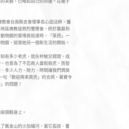
獰的笑臉，已略知自己的命運。在籠子
佛教會台南縣支會理事長心田法師，獲
義地區佛教徒熱烈響應後，終於籌募到
著動物園的管埋員抵達時，「萊西」一
動物園，就是她另一個新生活的開始。
不知有多少老虎，就在杯觥交錯間，成
師，也曾為了不忍商人當街殺虎，而發
緣、多少人力、財力、時間讓我們周旋
一句「歡迎再來買虎」的言詞，著實令
嚴」的問題！
的座頭鯨身上。
入了舊金山的沙加緬河，當它孤寂、奮