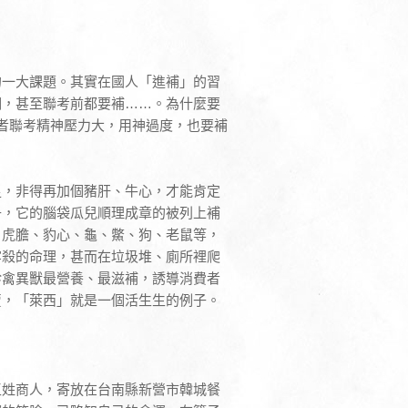
的一大課題。其實在國人「進補」的習
期，甚至聯考前都要補……。為什麼要
者聯考精神壓力大，用神過度，也要補
足，非得再加個豬肝、牛心，才能肯定
子，它的腦袋瓜兒順理成章的被列上補
、虎膽、豹心、龜、鱉、狗、老鼠等，
牢殺的命理，甚而在垃圾堆、廁所裡爬
珍禽異獸最營養、最滋補，誘導消費者
賣，「萊西」就是一個活生生的例子。
王姓商人，寄放在台南縣新營市韓城餐