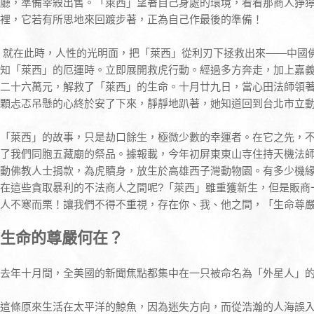
廳，準備宰殺出售。「萊西」望著自己身處的環境，看看那商人猙
裡，它若有所思地來回踱步著，正為自己作最後的準備！
就在此時，人性的光明面，把「萊西」從利刃下拯救出來——中國
知「萊西」的厄運時。立即展開救虎行動。經過多方奔走，加上嘉
二十六萬元，解救了「萊西」的生命。十月廿九日，當心田法師領
顆忐忑吊懸的心終於安了下來，靜靜地趴著，她知道回到台北市立
「萊西」的故事，只是劫口餘生，極微少數的幸運者。在它之先，
了我們同胞五藏廟的祭品。據報載，今年初屏東東山寺住持天機法
動佛教人士捐款，為虎贖身，放生於高雄西子灣動物園。有多少機
在這些貪取暴利的不法商人之間呢?「萊西」雖重獲新生，但是販商
人不寒而栗！讓我們不得不重視，存在你、我、他之間，「生命尊
生命的尊嚴何在？
去年十月間，全美國的新聞焦點都集中在一只被命名為「外星人」
這條原來生活在太平洋的鯨魚，因為迷失方向，而從浩瀚的人海誤