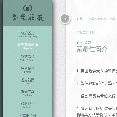
rch
首頁
雜誌文章列表
雜誌
節錄自
048
期
關於香光
About XiangGuang
參考資料
香光莊嚴雜誌
蔡彥仁簡介
Magazine
雜誌影音
Video & Songs
特別企劃
1. 美國哈佛大學神學博
Events
香光新聞
2. 曾任教於輔仁大學
News
香光四季
3. 語言專長為希伯來
Products
聯絡我們
Contact Us
4. 發表有＜晚近歐
範疇與方法學芻議＞等
下載電子書