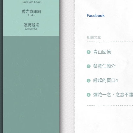
Download Eboks
香光資訊網
Facebook
Links
護持辦法
Donate Us
相關文章
青山回憶
蔡彥仁簡介
緣起的窗口4
彌陀一念，念念不