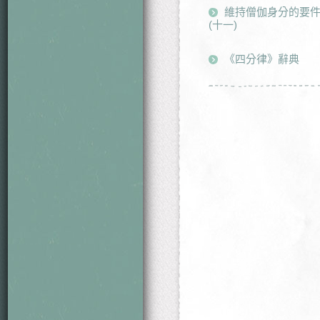
維持僧伽身分的要件
(十一)
《四分律》辭典