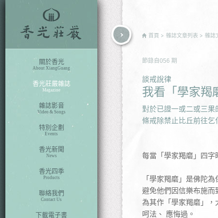
rch
首頁
雜誌文章列表
雜誌
節錄自
056
期
關於香光
About XiangGuang
談戒說律
香光莊嚴雜誌
我看「學家羯
Magazine
雜誌影音
對於已證一或二或三果
Video & Songs
條戒除禁止比丘前往乞
特別企劃
Events
香光新聞
每當「學家羯磨」四字
News
香光四季
「學家羯磨」是佛陀為
Products
避免他們因信樂布施而
聯絡我們
Contact Us
為其作「學家羯磨」，
呵法、 應悔過。
下載電子書