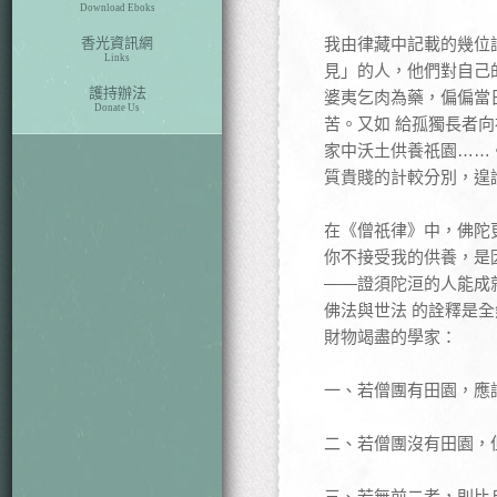
Download Eboks
香光資訊網
我由律藏中記載的幾位
Links
見」的人，他們對自己
護持辦法
婆夷乞肉為藥，偏偏當
Donate Us
苦。又如 給孤獨長者
家中沃土供養祇園……
質貴賤的計較分別，遑
在《僧祇律》中，佛陀
你不接受我的供養，是
——證須陀洹的人能成
佛法與世法 的詮釋是
財物竭盡的學家：
一、若僧團有田園，應
二、若僧團沒有田園，
三、若無前二者，則比