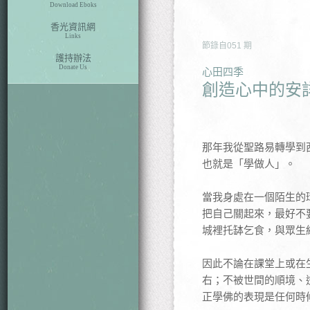
Download Eboks
香光資訊網
Links
節錄自
051
期
護持辦法
Donate Us
心田四季
創造心中的安
那年我從聖路易轉學到
也就是「學做人」。
當我身處在一個陌生的
把自己關起來，最好不
城裡托缽乞食，與眾生
因此不論在課堂上或在
右；不被世間的順境、
正學佛的表現是任何時