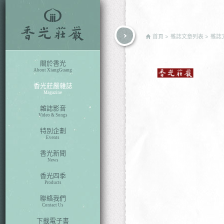
rch
首頁
雜誌文章列表
雜誌
關於香光
About XiangGuang
香光莊嚴雜誌
Magazine
雜誌影音
Video & Songs
特別企劃
Events
香光新聞
News
香光四季
Products
聯絡我們
Contact Us
下載電子書