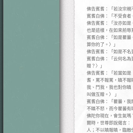
佛告賓耆：「若汝宗親
賓耆白佛：「不受食者
佛告賓耆：「汝亦如是
也是這樣，在如來前辱
賓耆白佛：「如是瞿曇
算你的了。〉」
佛告賓耆：「如是不名
賓耆白佛：「云何名為
贈？〉」
佛告賓耆：「若當如是
耆，罵不報罵，瞋不報
我、鬥我，我也對你瞋
叫做互贈。〉 」
賓耆白佛：「瞿曇，我
不瞋不怒，而今瞿曇有
佛陀你現在，會生氣嗎
爾時，世尊即說偈言：
人；不以瞋報瞋，臨敵