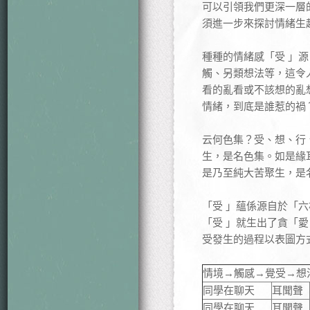
可以引領我們更深一層
須進一步來探討情緒生
種種的情緒感「受 」
觸、另類想法等，這令
看的亂看或不該想的亂
情緒，到底是誰惹的禍
云何色集？受、想、行
生，是名色集。如是緣
是乃至純大苦聚生，是
「受 」蘊係源自於「六
「受 」就生出了貪「
受發生的過程以表圖方
情境→觸感→覺受→想
同學在聊天
耳聞聲
同學在聊天
耳聞聲