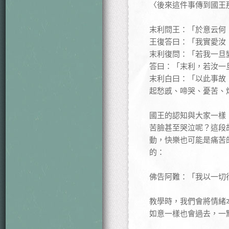
〈後來這件事傳到國王
末利問王：「於意云何
王復答曰：「我實愛汝 
末利復問：「若我一旦
答曰：「末利，若汝一
末利白曰：「以此事故
起愁慼、啼哭、憂苦、
國王的認知與大家一樣
苦臉甚至哭泣呢？這段
動，快樂也可能是痛苦
的：
佛告阿難：「我以一切
教學時，我們會將情緒
如意一樣也會過去，一