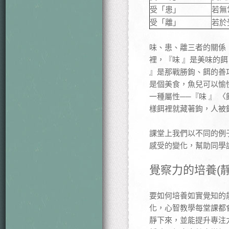
受「患」
若無
受「離」
若於
味、患、離三者的關係
裡，『味 』是美味的
』是那戰勝鉤、餌的善
是個美食，魚兒可以愉
一種屬性──『味 』
樣餌裡就藏著鉤，人被
課堂上我們以不同的例
感受的變化，幫助同學
覺察力的培養(
要如何培養如實覺知的
化，心智教學每堂課都
靜下來，並能提升專注