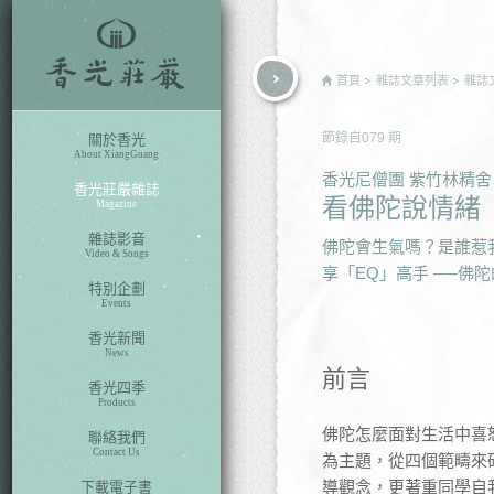
rch
首頁
雜誌文章列表
雜誌
節錄自
079
期
關於香光
About XiangGuang
香光尼僧團 紫竹林精舍
香光莊嚴雜誌
看佛陀說情緒
Magazine
雜誌影音
佛陀會生氣嗎？是誰惹
Video & Songs
享「EQ」高手 ──佛
特別企劃
Events
香光新聞
News
前言
香光四季
Products
佛陀怎麼面對生活中喜
聯絡我們
Contact Us
為主題，從四個範疇來
導觀念，更著重同學自
下載電子書