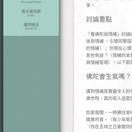
Download Eboks
享。
香光資訊網
Links
討論重點
護持辦法
Donate Us
「看佛陀說情緒」討論
坐與情緒 ∣引導同學
的情緒〉； 你現在心
其他免談？〈情緒的本
與情緒管理〉。以下即
佛陀會生氣嗎？ 
講到情緒其實最令人好
佛世時，真的有人這麼
如是我聞。一時佛住舍
瞋罵呵責。〈有少年辱
〈你在吉祥之日會跟你