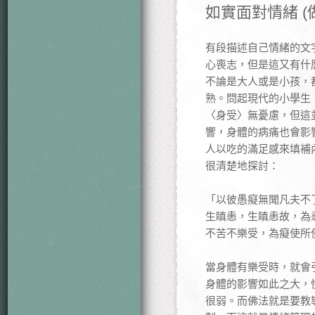
如實面對情緒 (
有段描述自己情緒的文
心喪志，但是這又有什
不論是大人或是小孩，
熟。問起現代的小學生
〈身受〉無憂慮，但這
響，身體的病痛也會影
人以吃的滿足感來填補
很清楚地探討：
「以彼愚癡無聞凡夫不
生瞋恚，生瞋恚故，為
不苦不樂受，為癡使所使
當身體有樂受時，就會
身體的影響如此之大，
很弱。而佛法就是要教