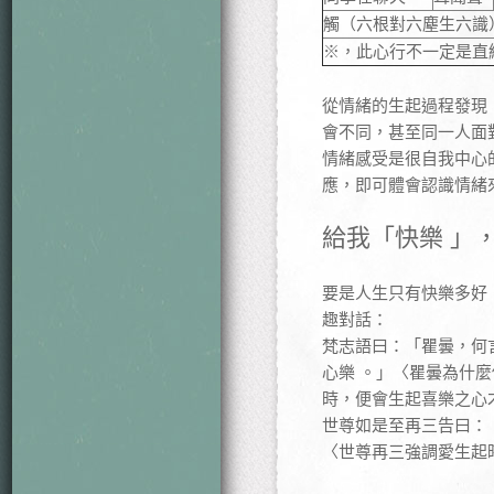
觸（六根對六塵生六識
※，此心行不一定是直
從情緒的生起過程發現
會不同，甚至同一人面
情緒感受是很自我中心
應，即可體會認識情緒
給我「快樂 」
要是人生只有快樂多好
趣對話：
梵志語曰：「瞿曇，何
心樂 。」〈瞿曇為什
時，便會生起喜樂之心
世尊如是至再三告曰：
〈世尊再三強調愛生起