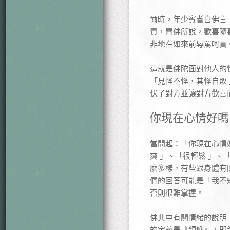
爾時，年少賓耆白佛言
責，聞佛所說，歡喜隨
非地在如來前辱罵呵責
這就是佛陀面對他人的
「見怪不怪，其怪自敗
伏了對方並讓對方歡喜
你現在心情好嗎
當問起：「你現在心情
爽 」、「很輕鬆 」、
麼多樣，有些跟身體有
們的回答可能是「我不
否則很難掌握。
佛典中有關情緒的說明
的定義是『領納』，即