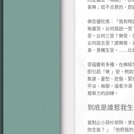
喜樂；如不合意的，即
佛告優陀夷：「我有時
無量受。云何我說一受
受。云何三受？樂受、
云何說五受？謂樂根、
身、意觸生受。……比
受蘊雖有多種，在佛經
即引起「樂 」受，例
焦慮、憂愁、悲傷、緊
平淡、無聊，或者冷漠
覺察力的訓練。
到底是誰惹我生
當制止小孩吵架時，常
你生氣？ 」「他把我