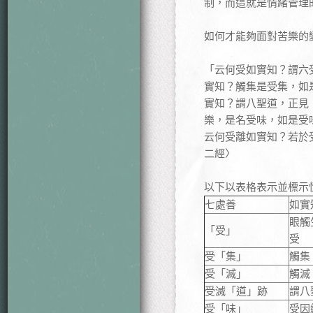
制，而這就是情緒管理
如何才能夠面對苦樂的
「云何受如實知？謂六
實知？觸集是受集，如
實知？謂八聖道，正見
樂，是名受味，如是受
云何受離如實知？若於
二經〉
以下以表格表示並標示
七處善
如實
眼觸
「受」
受
受「集」
觸集
受「滅」
觸滅
受滅「道」跡
謂八
受「味」
受因