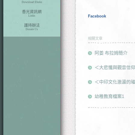
Download Eboks
香光資訊網
Facebook
Links
護持辦法
Donate Us
相關文章
阿姜 布拉姆簡介
＜大悲懺與觀音信
＜中印文化激盪的
幼稚教育檔案1