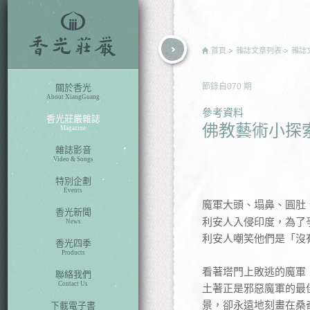
rch
首頁
雜誌文章列表
雜誌
節錄自
070
期
關於香光
About XiangGuang
參考資料
香光莊嚴雜誌
佛教藝術小探
Magazine
雜誌影音
Video & Songs
特別企劃
Events
魔軍大頭、塌鼻、圓肚
香光新聞
利安人入侵印度，為了
News
利安人嘲笑他們是「沒有
香光四季
Products
看著塔門上敗逃的魔軍
聯絡我們
Contact Us
土著正是邪惡魔軍的最
景，卻永遠地刻畫在桑
下載電子書