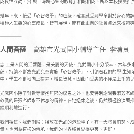
成良性互動，實 與「深耕心靈的教育」相輔相成。所以本校接受推
幾年下來，接受「心智教學」的班級，確實感受到學童對於身心的
積極人生觀的心靈成長，皆有展現。能有此正向的社會資源來校輔
人間菩薩
高雄市光武國小輔導主任 李清良
志 工是人間的活菩薩，是美麗的天使。光武國小十分榮幸，六年多
薩，持續不斷為光武兒童實施「心智教學」，引領著我們的學 生知
中，學生不斷地向上提昇，增長智慧。因此而受惠的不僅是上千的
光武國小除了對貴寺懷抱無限的感恩之外，也要特別謝謝張淑芳老
敬佩的是張老師永不休息的精神。在她退休之後，仍然積極扮演著
續順利地進行。
我們相信、我們期盼：播放在光武的這些種子，有一天將會萌芽、
量。也因為這樣的傳承，我們的世界將會變得更美、更好。