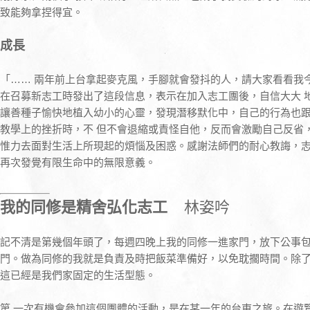
致能夠拿捏得宜。
成長
「…… 兩年前上台拿起麥克風，手腳就會發抖的人，請大家看看我
在召募新志工時發出了這段信息，表示在加入志工團後，自信大大 
讓善種子愉快地植入幼小的心靈，發現潛移默化中，自己的行為也
教學上的挫折時，不 但不會退縮或責怪自他，反而會激勵自己反省
惟力去面對生活上所現起的煩惱及困惑。感謝法師們的耐心教誨，志
再次發覺有限生命中的無限意義。
我的同修是精舍弘化志工
林姿吟
記不清是第幾個年頭了，每週四晚上我的同修一進家門，放下公事
門。做為同修的我就是負責及時把飯菜準備好，以免耽擱時間。除
這已經是我們家固定的生活型態。
第 一次有機會參加這個團體的活動，是在某一年的台東之旅。在遊