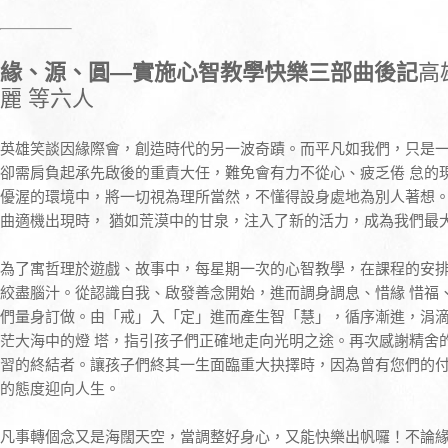
緣、源、圓
—實施心智教學快樂三部曲後記
高
麗 等六人
英雄笑談因緣際會，創造時代的另一波奇蹟。而平凡如我們，只是
卻需肩負起承先啟後的重責大任，難免會有力不從心、疲乏倦 怠的
優渥的環境中，將一切視為理所當然，不懂得設身處地為別人著想
曲適機出現時， 猶如荒漠中的甘泉，注入了新的活力，成為我們最
為了寓哲理於遊戲、故事中，每星期一次的心智教學，在課程的安
絞盡腦汁。從認識自我、啟發善念開始，進而調身調息、惜緣 惜福
們量身訂做。由「戒」入「定」進而產生智「慧」，循序漸進，涓
茫大海中的燈 塔，指引孩子們正確地走向光明之途。再次感謝精舍
習的終結者。讓孩子們終其一生面臨重大抉擇時，因為曾有您們的付
的態度迎向人生。
凡事轉個念又是海闊天空，當調整好身心，又能快樂出帆囉！不論