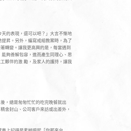
今天的表現，還可以吧？」大言不慚地
地提昇。另外，編寫戒組教案時，為了
跟著轉變。讓我更高興的是，每當遇到
，能夠善解包容，進而產生同理心、思
工夥伴的激 勵，及家人的護持，讓我
包後，總是匆匆忙忙的吃完晚餐就出
了精舍封山、公司客戶來訪或出差外，
覽車上記得是素楨唱起「你那來台