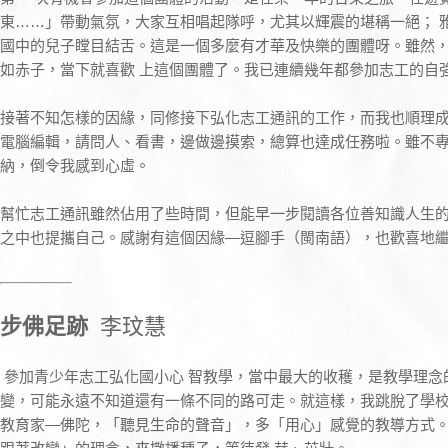
東……」帶動氣氛，大家互相唱起隊呼，尤其以輝震的堪稱一絕； 
國中的兒子瞠目結舌。這是一個多麼有才華及快樂的團體呀。雖然
如赤子，當下就喜歡 上這個團體了。我已連續幾年都參加志工的自
接著不知怎樣的因緣，同修接下弘化志工通訊的工作，而我也順理
電腦編輯，請問人、看書，邊做邊摸索，總算也達成任務啦。雖不
納，倒令我感到心虛。
幫忙志工通訊雖然佔用了些時間，但能早一步閱讀各位善知識人生
之中也提攜自己。感謝有這個因緣—逗腳手（閩南語），也歡喜地
步佛足跡
李玟慧
參加青少年志工弘化國小心 智教學，當中最大的收穫，是教學理念
變，可能永遠不知道還有一條不同的路可走。就這樣，我跳脫了學校
教育家—佛陀，「聽見生命的聲音」，多「用心」感覺的教導方式