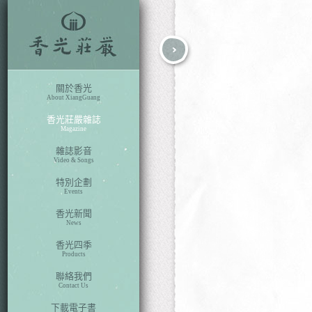
fb
search
關於香光
About XiangGuang
香光莊嚴雜誌
Magazine
雜誌影音
Video & Songs
特別企劃
Events
香光新聞
News
香光四季
Products
聯絡我們
Contact Us
下載電子書