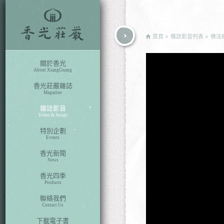
rch
首頁
雜誌影音列表
佛法
關於香光
About XiangGuang
香光莊嚴雜誌
Magazine
雜誌影音
Video & Songs
特別企劃
Events
香光新聞
News
香光四季
Products
聯絡我們
Contact Us
下載電子書